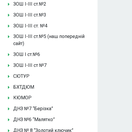
ЗОШ І-ІІІ ст.№2
ЗОШ І-ІІІ ст.№3
ЗОШ І-ІІІ ст. №4
ЗОШ І-ІІІ ст.№5 (наш попередній
сайт)
ЗОШ І ст.№6
ЗОШ І-ІІІ ст №7
СЮТУР
БХТДЮМ
КЮМОР
ДНЗ №7 “Берізка”
ДНЗ №6 “Малятко”
ДНЗ № 8 “Золотий ключик”