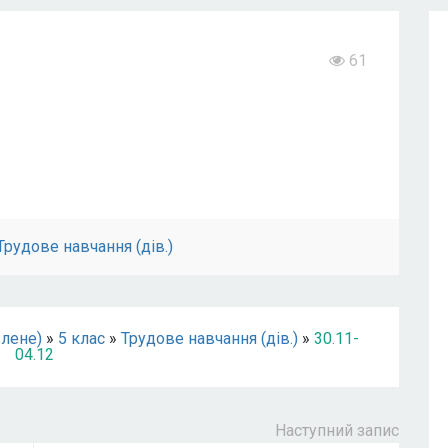
61
Трудове навчання (дів.)
влене)
»
5 клас
»
Трудове навчання (дів.)
»
30.11-
04.12
Наступний запис