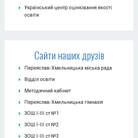
Український центр оцінювання якості
освіти
Сайти наших друзів
Переяслав-Хмельницька міська рада
Відділ освіти
Методичний кабінет
Переяслав-Хмельницька гімназія
ЗОШ І-ІІІ ст.№1
ЗОШ І-ІІІ ст.№2
ЗОШ І-ІІІ ст.№3