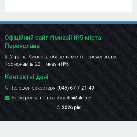
Офіційний сайт гімназії №5 міста
Переяслава
Україна, Київська область, місто Переяслав, вул.
Космонавтів 22
, гімназія №5
Контактні дані
Телефон секретаря:
(045) 67 7-21-49
Електронна пошта:
zooch5@ukr.net
© 2026 рік