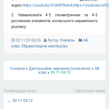
відео
https://youtu.be/rFdIWf9cbi4,https://youtu.be/w
2. Намалювати 4-5 геометричних та 4-5
рослинних елементів косівського керамічного
розпису.
30.11.20 08:36
Автор:
Учитель
4А
клас
,
Образотворче мистецтво
Головна
»
Дистанційне навчання (оновлене)
»
4А
клас
»
30.11-04.12
Попередній запис
Наступний запис
← 30.11-04.12