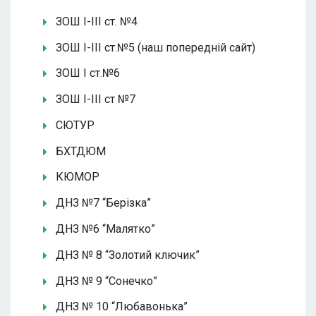
ЗОШ І-ІІІ ст. №4
ЗОШ І-ІІІ ст.№5 (наш попередній сайт)
ЗОШ І ст.№6
ЗОШ І-ІІІ ст №7
СЮТУР
БХТДЮМ
КЮМОР
ДНЗ №7 “Берізка”
ДНЗ №6 “Малятко”
ДНЗ № 8 “Золотий ключик”
ДНЗ № 9 “Сонечко”
ДНЗ № 10 “Любавонька”