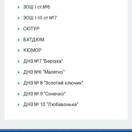
ЗОШ І ст.№6
ЗОШ І-ІІІ ст №7
СЮТУР
БХТДЮМ
КЮМОР
ДНЗ №7 “Берізка”
ДНЗ №6 “Малятко”
ДНЗ № 8 “Золотий ключик”
ДНЗ № 9 “Сонечко”
ДНЗ № 10 “Любавонька”