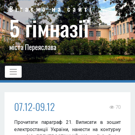
Вітаємо на сайті
5 гімназії
міста Переяслава
07.12-09.12
70
Прочитати параграф 21. Виписати в зошит
електростанції України, нанести на контурну