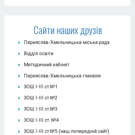
Сайти наших друзів
Переяслав-Хмельницька міська рада
Відділ освіти
Методичний кабінет
Переяслав-Хмельницька гімназія
ЗОШ І-ІІІ ст.№1
ЗОШ І-ІІІ ст.№2
ЗОШ І-ІІІ ст.№3
ЗОШ І-ІІІ ст. №4
ЗОШ І-ІІІ ст.№5 (наш попередній сайт)