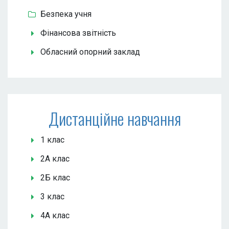
Безпека учня
Фінансова звітність
Обласний опорний заклад
Дистанційне навчання
1 клас
2А клас
2Б клас
3 клас
4А клас