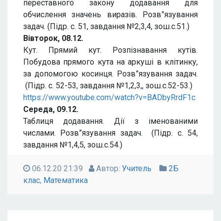
переставного закону додавання для
обчислення значень виразів. Розв”язування
задач. (Підр. с. 51, завдання №2,3,4, зош.с.51.)
Вівторок, 08.12.
Кут. Прямий кут. Розпізнавання кутів.
Побудова прямого кута на аркуші в клітинку,
за допомогою косинця. Розв”язування задач.
(Підр. с. 52-53, завдання №1,2,3,, зош.с.52-53.)
https://www.youtube.com/watch?v=BADbyRrdF1c
Середа, 09.12.
Таблиця додавання. Дії з іменованими
числами. Розв”язування задач. (Підр. с. 54,
завдання №1,4,5, зош.с.54.)
06.12.20 21:39
Автор:
Учитель
2Б
клас
,
Математика