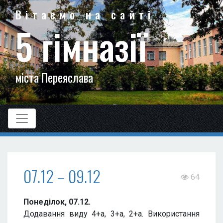
Вітаємо на сайті
5 гімназії
міста Переяслава
07.12 – 09.12
64
Понеділок, 07.12.
Додавання виду 4+а, 3+а, 2+а. Використання