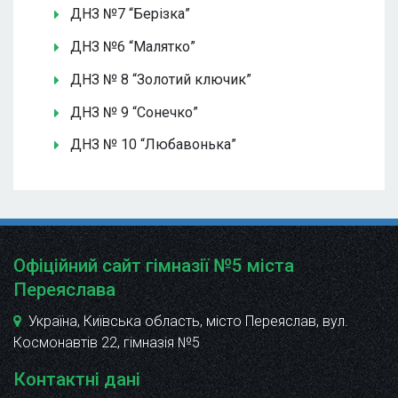
ДНЗ №7 “Берізка”
ДНЗ №6 “Малятко”
ДНЗ № 8 “Золотий ключик”
ДНЗ № 9 “Сонечко”
ДНЗ № 10 “Любавонька”
Офіційний сайт гімназії №5 міста
Переяслава
Україна, Київська область, місто Переяслав, вул.
Космонавтів 22
, гімназія №5
Контактні дані