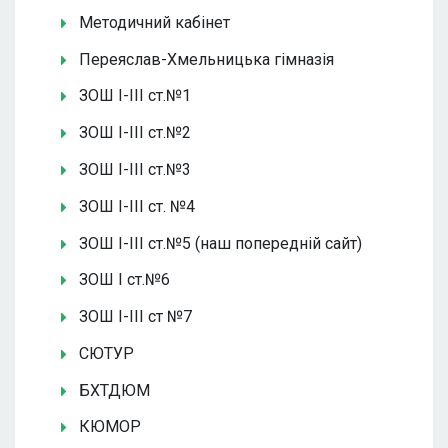
Методичний кабінет
Переяслав-Хмельницька гімназія
ЗОШ І-ІІІ ст.№1
ЗОШ І-ІІІ ст.№2
ЗОШ І-ІІІ ст.№3
ЗОШ І-ІІІ ст. №4
ЗОШ І-ІІІ ст.№5 (наш попередній сайт)
ЗОШ І ст.№6
ЗОШ І-ІІІ ст №7
СЮТУР
БХТДЮМ
КЮМОР