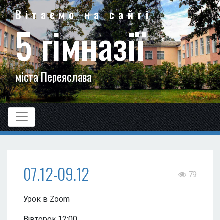
Вітаємо на сайті
5 гімназії
міста Переяслава
07.12-09.12
79
Урок в Zoom
Вівторок 12:00