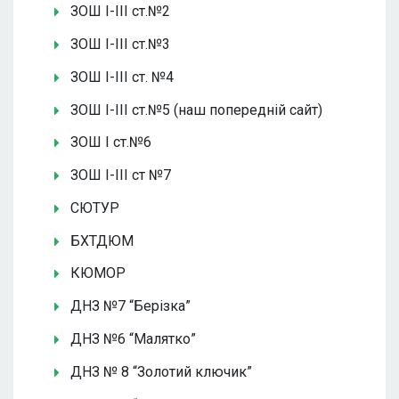
ЗОШ І-ІІІ ст.№2
ЗОШ І-ІІІ ст.№3
ЗОШ І-ІІІ ст. №4
ЗОШ І-ІІІ ст.№5 (наш попередній сайт)
ЗОШ І ст.№6
ЗОШ І-ІІІ ст №7
СЮТУР
БХТДЮМ
КЮМОР
ДНЗ №7 “Берізка”
ДНЗ №6 “Малятко”
ДНЗ № 8 “Золотий ключик”