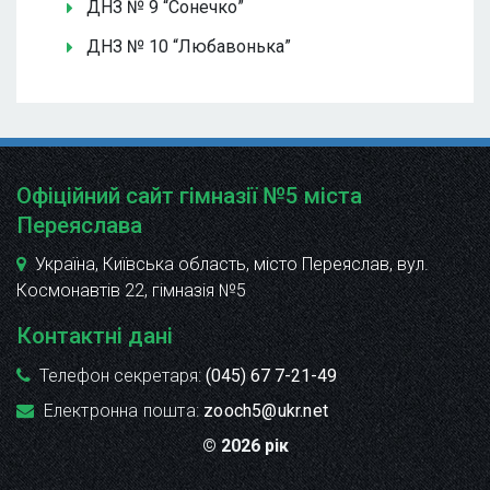
ДНЗ № 9 “Сонечко”
ДНЗ № 10 “Любавонька”
Офіційний сайт гімназії №5 міста
Переяслава
Україна, Київська область, місто Переяслав, вул.
Космонавтів 22
, гімназія №5
Контактні дані
Телефон секретаря:
(045) 67 7-21-49
Електронна пошта:
zooch5@ukr.net
© 2026 рік