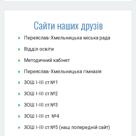
Сайти наших друзів
Переяслав-Хмельницька міська рада
Відділ освіти
Методичний кабінет
Переяслав-Хмельницька гімназія
ЗОШ І-ІІІ ст.№1
ЗОШ І-ІІІ ст.№2
ЗОШ І-ІІІ ст.№3
ЗОШ І-ІІІ ст. №4
ЗОШ І-ІІІ ст.№5 (наш попередній сайт)