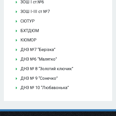
ЗОШ І ст.№6
ЗОШ І-ІІІ ст №7
СЮТУР
БХТДЮМ
КЮМОР
ДНЗ №7 “Берізка”
ДНЗ №6 “Малятко”
ДНЗ № 8 “Золотий ключик”
ДНЗ № 9 “Сонечко”
ДНЗ № 10 “Любавонька”