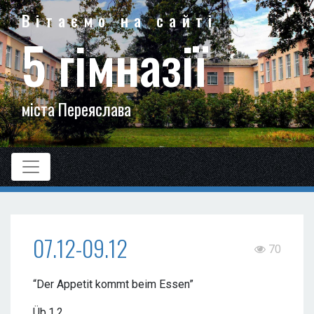
Вітаємо на сайті
5 гімназії
міста Переяслава
07.12-09.12
70
“Der Appetit kommt beim Essen”
Üb.1,2