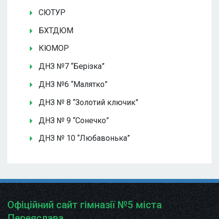
СЮТУР
БХТДЮМ
КЮМОР
ДНЗ №7 “Берізка”
ДНЗ №6 “Малятко”
ДНЗ № 8 “Золотий ключик”
ДНЗ № 9 “Сонечко”
ДНЗ № 10 “Любавонька”
Офіційний сайт гімназії №5 міста
Переяслава