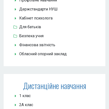
Профільне навчання
Держстандарти НУШ
Кабінет психолога
Для батьків
Безпека учня
Фінансова звітність
Обласний опорний заклад
Дистанційне навчання
1 клас
2А клас