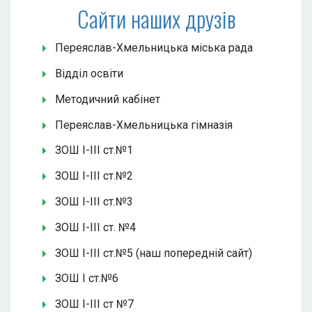
Сайти наших друзів
Переяслав-Хмельницька міська рада
Відділ освіти
Методичний кабінет
Переяслав-Хмельницька гімназія
ЗОШ І-ІІІ ст.№1
ЗОШ І-ІІІ ст.№2
ЗОШ І-ІІІ ст.№3
ЗОШ І-ІІІ ст. №4
ЗОШ І-ІІІ ст.№5 (наш попередній сайт)
ЗОШ І ст.№6
ЗОШ І-ІІІ ст №7