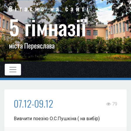
Вітаємо на сайті
5 гімназії
міста Переяслава
07.12-09.12
79
Вивчити поезію О.С.Пушкіна ( на вибір)