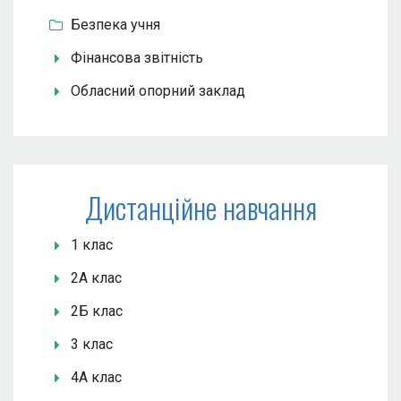
Безпека учня
Фінансова звітність
Обласний опорний заклад
Дистанційне навчання
1 клас
2А клас
2Б клас
3 клас
4А клас