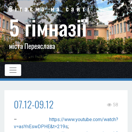
Вітаємо на сайті
5 гімназії
міста Переяслава
07.12-09.12
58
–
https://www.youtube.com/watch?
v=asYnEswDPHE&t=219s
;