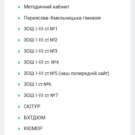
Методичний кабінет
Переяслав-Хмельницька гімназія
ЗОШ І-ІІІ ст.№1
ЗОШ І-ІІІ ст.№2
ЗОШ І-ІІІ ст.№3
ЗОШ І-ІІІ ст. №4
ЗОШ І-ІІІ ст.№5 (наш попередній сайт)
ЗОШ І ст.№6
ЗОШ І-ІІІ ст №7
СЮТУР
БХТДЮМ
КЮМОР