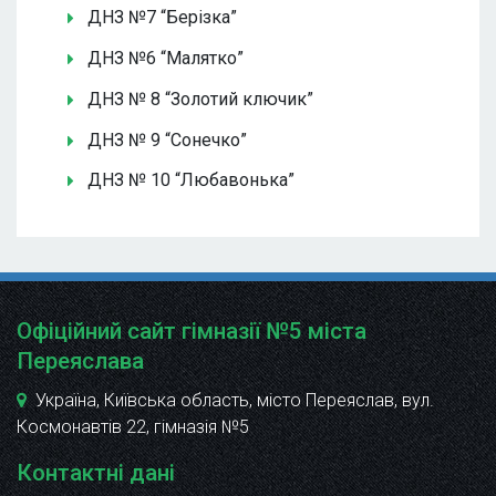
ДНЗ №7 “Берізка”
ДНЗ №6 “Малятко”
ДНЗ № 8 “Золотий ключик”
ДНЗ № 9 “Сонечко”
ДНЗ № 10 “Любавонька”
Офіційний сайт гімназії №5 міста
Переяслава
Україна, Київська область, місто Переяслав, вул.
Космонавтів 22
, гімназія №5
Контактні дані