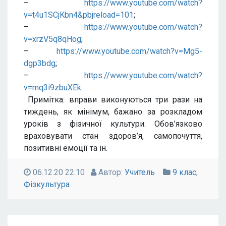
–
https://www.youtube.com/watch?
v=t4u1SCjKbn4&pbjreload=101
;
–
https://www.youtube.com/watch?
v=xrzV5q8qHog
;
–
https://www.youtube.com/watch?v=Mg5-
dgp3bdg
;
–
https://www.youtube.com/watch?
v=mq3i9zbuXEk
.
Примітка: вправи виконуються три рази на
тиждень, як мінімум, бажано за розкладом
уроків з фізичної культури. Обов’язково
враховувати стан здоров’я, самопочуття,
позитивні емоції та ін.
06.12.20 22:10
Автор:
Учитель
9 клас
,
Фізкультура