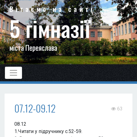
Вітаємо на сайті
5 гімназії
міста Переяслава
07.12-09.12
63
08.12
1.Читати у підручнику с.52-59.