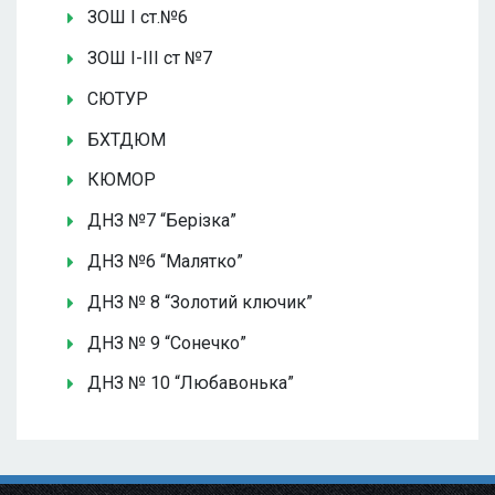
ЗОШ І ст.№6
ЗОШ І-ІІІ ст №7
СЮТУР
БХТДЮМ
КЮМОР
ДНЗ №7 “Берізка”
ДНЗ №6 “Малятко”
ДНЗ № 8 “Золотий ключик”
ДНЗ № 9 “Сонечко”
ДНЗ № 10 “Любавонька”