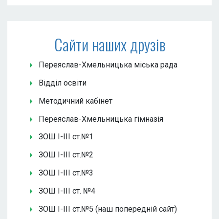
Сайти наших друзів
Переяслав-Хмельницька міська рада
Відділ освіти
Методичний кабінет
Переяслав-Хмельницька гімназія
ЗОШ І-ІІІ ст.№1
ЗОШ І-ІІІ ст.№2
ЗОШ І-ІІІ ст.№3
ЗОШ І-ІІІ ст. №4
ЗОШ І-ІІІ ст.№5 (наш попередній сайт)