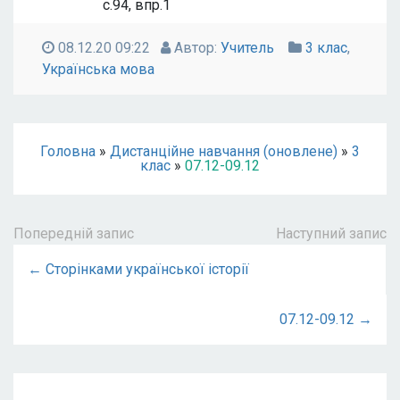
с.94, впр.1
08.12.20 09:22
Автор:
Учитель
3 клас
,
Українська мова
Головна
»
Дистанційне навчання (оновлене)
»
3
клас
»
07.12-09.12
Попередній запис
Наступний запис
← Сторінками української історії
07.12-09.12 →