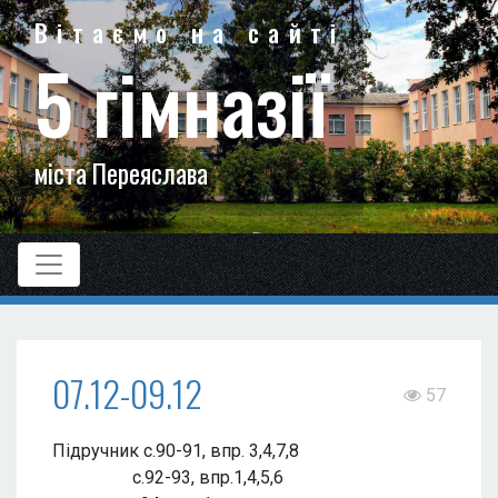
Вітаємо на сайті
5 гімназії
міста Переяслава
07.12-09.12
57
Підручник с.90-91, впр. 3,4,7,8
с.92-93, впр.1,4,5,6