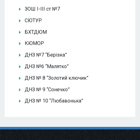
ЗОШ І-ІІІ ст №7
СЮТУР
БХТДЮМ
КЮМОР
ДНЗ №7 “Берізка”
ДНЗ №6 “Малятко”
ДНЗ № 8 “Золотий ключик”
ДНЗ № 9 “Сонечко”
ДНЗ № 10 “Любавонька”