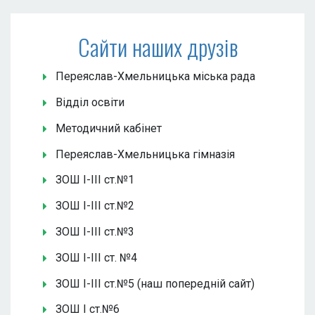
Сайти наших друзів
Переяслав-Хмельницька міська рада
Відділ освіти
Методичний кабінет
Переяслав-Хмельницька гімназія
ЗОШ І-ІІІ ст.№1
ЗОШ І-ІІІ ст.№2
ЗОШ І-ІІІ ст.№3
ЗОШ І-ІІІ ст. №4
ЗОШ І-ІІІ ст.№5 (наш попередній сайт)
ЗОШ І ст.№6