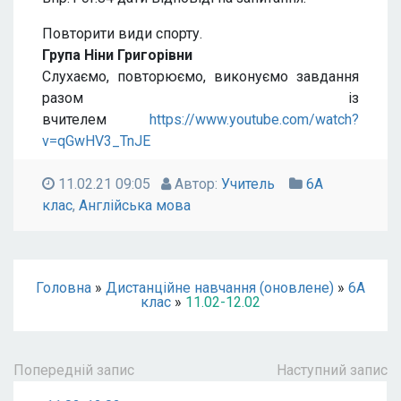
Повторити види спорту.
Група Ніни Григорівни
Слухаємо, повторюємо, виконуємо завдання
разом із
вчителем
https://www.youtube.com/watch?
v=qGwHV3_TnJE
11.02.21 09:05
Автор:
Учитель
6А
клас
,
Англійська мова
Головна
»
Дистанційне навчання (оновлене)
»
6А
клас
»
11.02-12.02
Попередній запис
Наступний запис