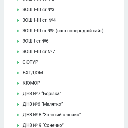
ЗОШ І-ІІІ ст.№3
ЗОШ І-ІІІ ст. №4
ЗОШ І-ІІІ ст.№5 (наш попередній сайт)
ЗОШ І ст.№6
ЗОШ І-ІІІ ст №7
СЮТУР
БХТДЮМ
КЮМОР
ДНЗ №7 “Берізка”
ДНЗ №6 “Малятко”
ДНЗ № 8 “Золотий ключик”
ДНЗ № 9 “Сонечко”