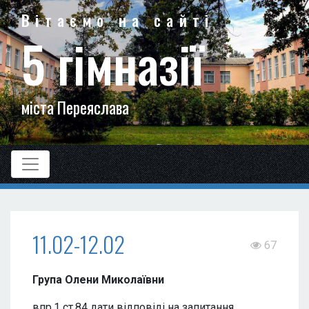
Вітаємо на сайті
5 гімназії
міста Переяслава
11.02-12.02
67
Група Олени Миколаївни
впр.1 ст.84 дати відповіді на запитання.