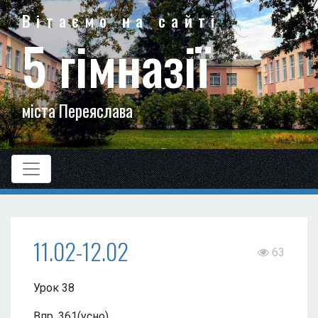
Вітаємо на сайті
5 гімназії
міста Переяслава
11.02-12.02
63
Урок 38
Впр. 361(усно)