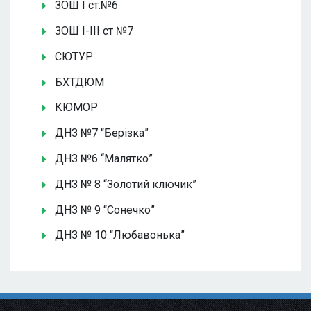
ЗОШ І ст.№6
ЗОШ І-ІІІ ст №7
СЮТУР
БХТДЮМ
КЮМОР
ДНЗ №7 “Берізка”
ДНЗ №6 “Малятко”
ДНЗ № 8 “Золотий ключик”
ДНЗ № 9 “Сонечко”
ДНЗ № 10 “Любавонька”