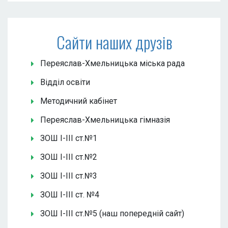
Сайти наших друзів
Переяслав-Хмельницька міська рада
Відділ освіти
Методичний кабінет
Переяслав-Хмельницька гімназія
ЗОШ І-ІІІ ст.№1
ЗОШ І-ІІІ ст.№2
ЗОШ І-ІІІ ст.№3
ЗОШ І-ІІІ ст. №4
ЗОШ І-ІІІ ст.№5 (наш попередній сайт)