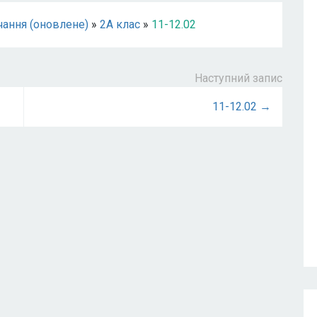
чання (оновлене)
»
2А клас
»
11-12.02
Наступний запис
11-12.02 →