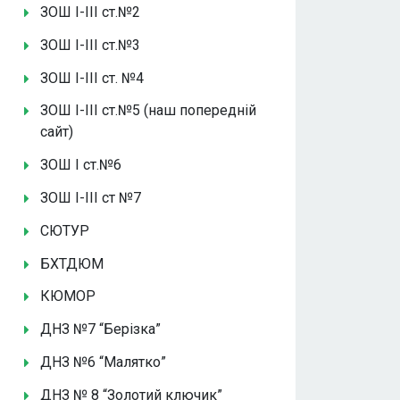
ЗОШ І-ІІІ ст.№2
ЗОШ І-ІІІ ст.№3
ЗОШ І-ІІІ ст. №4
ЗОШ І-ІІІ ст.№5 (наш попередній
сайт)
ЗОШ І ст.№6
ЗОШ І-ІІІ ст №7
СЮТУР
БХТДЮМ
КЮМОР
ДНЗ №7 “Берізка”
ДНЗ №6 “Малятко”
ДНЗ № 8 “Золотий ключик”