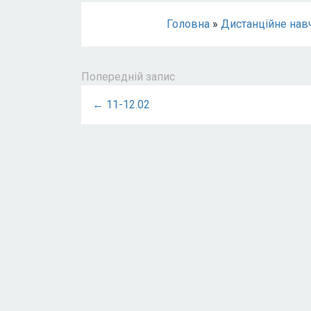
Головна
»
Дистанційне нав
Попередній запис
← 11-12.02