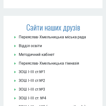
Сайти наших друзів
Переяслав-Хмельницька міська рада
Відділ освіти
Методичний кабінет
Переяслав-Хмельницька гімназія
ЗОШ І-ІІІ ст.№1
ЗОШ І-ІІІ ст.№2
ЗОШ І-ІІІ ст.№3
ЗОШ І-ІІІ ст. №4