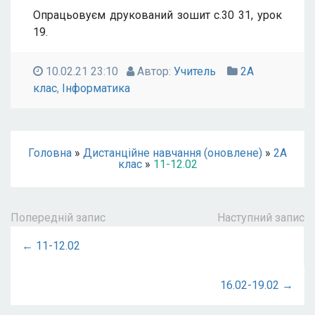
Опрацьовуєм друкований зошит с.30 31, урок
19.
10.02.21 23:10
Автор:
Учитель
2А
клас
,
Інформатика
Головна
»
Дистанційне навчання (оновлене)
»
2А
клас
»
11-12.02
Попередній запис
Наступний запис
← 11-12.02
16.02-19.02 →