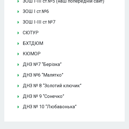
ЗОШ І-ІІІ ст.№5 (наш попередній сайт)
ЗОШ І ст.№6
ЗОШ І-ІІІ ст №7
СЮТУР
БХТДЮМ
КЮМОР
ДНЗ №7 “Берізка”
ДНЗ №6 “Малятко”
ДНЗ № 8 “Золотий ключик”
ДНЗ № 9 “Сонечко”
ДНЗ № 10 “Любавонька”