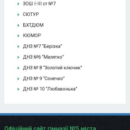
ЗОШ І-ІІІ ст №7
СЮТУР
БХТДЮМ
КЮМОР
ДНЗ №7 “Берізка”
ДНЗ №6 “Малятко”
ДНЗ № 8 “Золотий ключик”
ДНЗ № 9 “Сонечко”
ДНЗ № 10 “Любавонька”
Офіційний сайт гімназії №5 міста