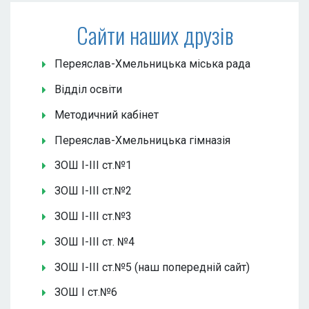
Сайти наших друзів
Переяслав-Хмельницька міська рада
Відділ освіти
Методичний кабінет
Переяслав-Хмельницька гімназія
ЗОШ І-ІІІ ст.№1
ЗОШ І-ІІІ ст.№2
ЗОШ І-ІІІ ст.№3
ЗОШ І-ІІІ ст. №4
ЗОШ І-ІІІ ст.№5 (наш попередній сайт)
ЗОШ І ст.№6