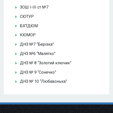
ЗОШ І-ІІІ ст №7
СЮТУР
БХТДЮМ
КЮМОР
ДНЗ №7 “Берізка”
ДНЗ №6 “Малятко”
ДНЗ № 8 “Золотий ключик”
ДНЗ № 9 “Сонечко”
ДНЗ № 10 “Любавонька”