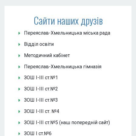
Сайти наших друзів
Переяслав-Хмельницька міська рада
Відділ освіти
Методичний кабінет
Переяслав-Хмельницька гімназія
ЗОШ І-ІІІ ст.№1
ЗОШ І-ІІІ ст.№2
ЗОШ І-ІІІ ст.№3
ЗОШ І-ІІІ ст. №4
ЗОШ І-ІІІ ст.№5 (наш попередній сайт)
ЗОШ І ст.№6