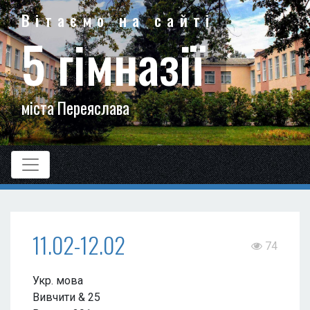
Вітаємо на сайті
5 гімназії
міста Переяслава
11.02-12.02
74
Укр. мова
Вивчити & 25