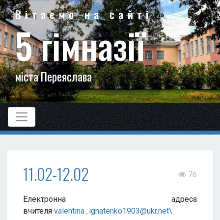
Вітаємо на сайті
5 гімназії
міста Переяслава
11.02-12.02
76
Електронна адреса
вчителя
valentina_ignatenko1903@ukr.net\