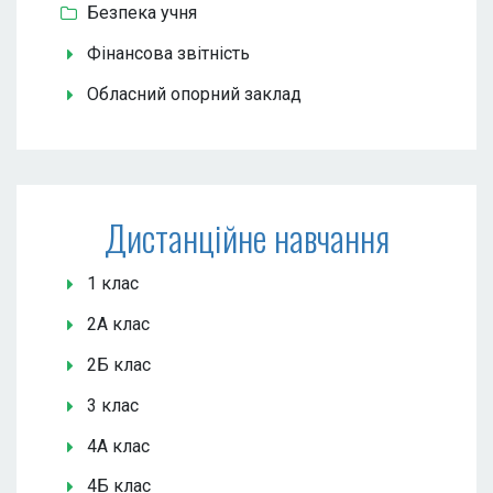
Безпека учня
Фінансова звітність
Обласний опорний заклад
Дистанційне навчання
1 клас
2А клас
2Б клас
3 клас
4А клас
4Б клас