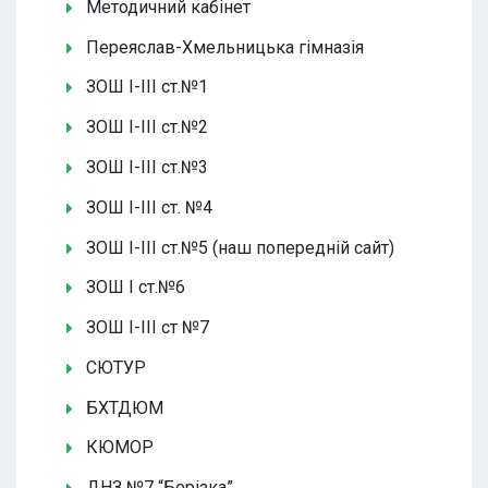
Методичний кабінет
Переяслав-Хмельницька гімназія
ЗОШ І-ІІІ ст.№1
ЗОШ І-ІІІ ст.№2
ЗОШ І-ІІІ ст.№3
ЗОШ І-ІІІ ст. №4
ЗОШ І-ІІІ ст.№5 (наш попередній сайт)
ЗОШ І ст.№6
ЗОШ І-ІІІ ст №7
СЮТУР
БХТДЮМ
КЮМОР
ДНЗ №7 “Берізка”