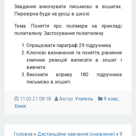
Завдання виконувати письмово в зошитах.
Перевірка буде на уроці в школі.
Тема: Поняття про полімери на прикладі
поліетилену. Застосування поліетилену
Опрацювати параграф 29 підручника.
Ключові визначення та поняття, рівняння
хімічних реакцій виписати в зошит і
вивчити.
Виконати вправу 180 підручника
письмово в зошиті.
11.02.21 08:18
Автор:
Учитель
9 клас
,
Хімія
Головна
»
Дистанційне навчання (оновлене)
»
9