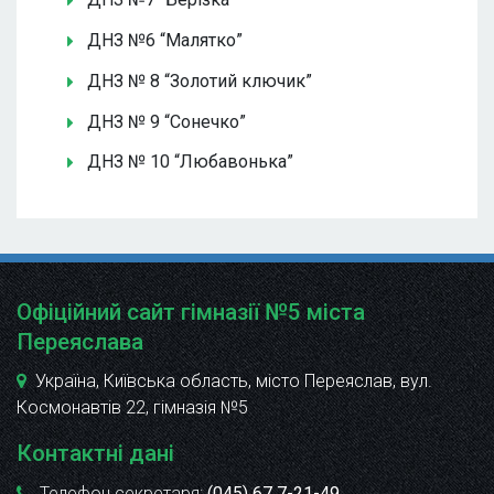
ДНЗ №6 “Малятко”
ДНЗ № 8 “Золотий ключик”
ДНЗ № 9 “Сонечко”
ДНЗ № 10 “Любавонька”
Офіційний сайт гімназії №5 міста
Переяслава
Україна, Київська область, місто Переяслав, вул.
Космонавтів 22
, гімназія №5
Контактні дані
Телефон секретаря:
(045) 67 7-21-49