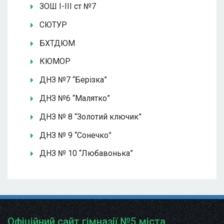
ЗОШ І-ІІІ ст №7
СЮТУР
БХТДЮМ
КЮМОР
ДНЗ №7 “Берізка”
ДНЗ №6 “Малятко”
ДНЗ № 8 “Золотий ключик”
ДНЗ № 9 “Сонечко”
ДНЗ № 10 “Любавонька”
Офіційний сайт гімназії №5 міста