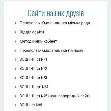
Сайти наших друзів
Переяслав-Хмельницька міська рада
Відділ освіти
Методичний кабінет
Переяслав-Хмельницька гімназія
ЗОШ І-ІІІ ст.№1
ЗОШ І-ІІІ ст.№2
ЗОШ І-ІІІ ст.№3
ЗОШ І-ІІІ ст. №4
ЗОШ І-ІІІ ст.№5 (наш попередній сайт)
ЗОШ І ст.№6