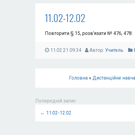
11.02-12.02
Повторити § 15, розв’язати № 476, 478.
11.02.21 09:34
Автор:
Учитель
Головна
»
Дистанційне навча
Попередній запис
← 11.02-12.02