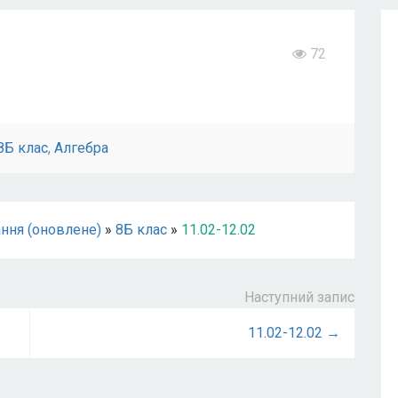
72
8Б клас
,
Алгебра
ння (оновлене)
»
8Б клас
»
11.02-12.02
Наступний запис
11.02-12.02 →