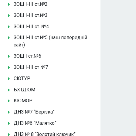
ЗОШ І-ІІІ ст.№2
ЗОШ І-ІІІ ст.№3
ЗОШ І-ІІІ ст. №4
ЗОШ І-ІІІ ст.№5 (наш попередній
сайт)
ЗОШ І ст.№6
ЗОШ І-ІІІ ст №7
СЮТУР
БХТДЮМ
КЮМОР
ДНЗ №7 “Берізка”
ДНЗ №6 “Малятко”
ДНЗ № 8 “Золотий ключик”