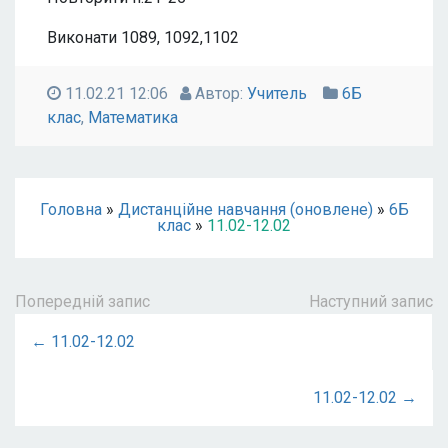
Виконати 1089, 1092,1102
11.02.21 12:06
Автор:
Учитель
6Б
клас
,
Математика
Головна
»
Дистанційне навчання (оновлене)
»
6Б
клас
»
11.02-12.02
Попередній запис
Наступний запис
← 11.02-12.02
11.02-12.02 →