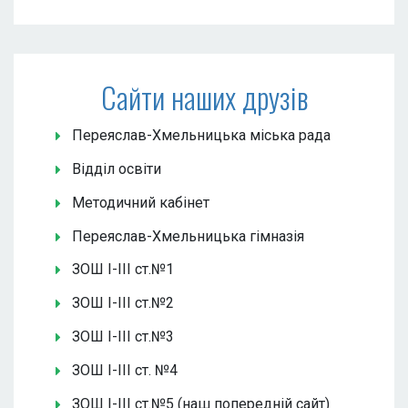
Сайти наших друзів
Переяслав-Хмельницька міська рада
Відділ освіти
Методичний кабінет
Переяслав-Хмельницька гімназія
ЗОШ І-ІІІ ст.№1
ЗОШ І-ІІІ ст.№2
ЗОШ І-ІІІ ст.№3
ЗОШ І-ІІІ ст. №4
ЗОШ І-ІІІ ст.№5 (наш попередній сайт)