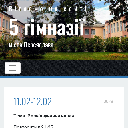
Вітаємо на сайті
5 гімназії
міста Переяслава
11.02-12.02
66
Тема: Розв’язування вправ.
Повторити п.21-25