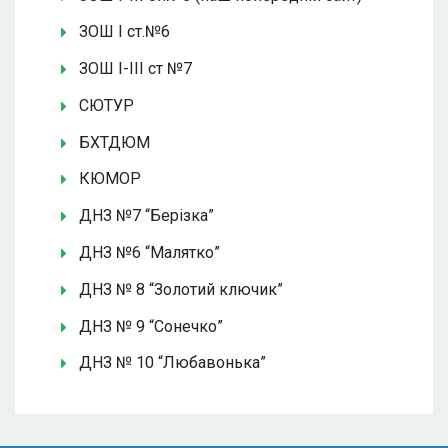
ЗОШ І ст.№6
ЗОШ І-ІІІ ст №7
СЮТУР
БХТДЮМ
КЮМОР
ДНЗ №7 “Берізка”
ДНЗ №6 “Малятко”
ДНЗ № 8 “Золотий ключик”
ДНЗ № 9 “Сонечко”
ДНЗ № 10 “Любавонька”