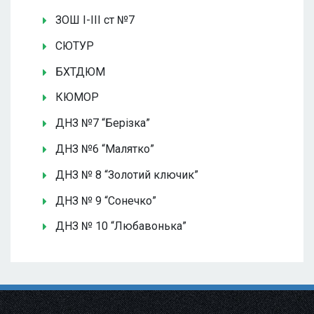
ЗОШ І-ІІІ ст №7
СЮТУР
БХТДЮМ
КЮМОР
ДНЗ №7 “Берізка”
ДНЗ №6 “Малятко”
ДНЗ № 8 “Золотий ключик”
ДНЗ № 9 “Сонечко”
ДНЗ № 10 “Любавонька”