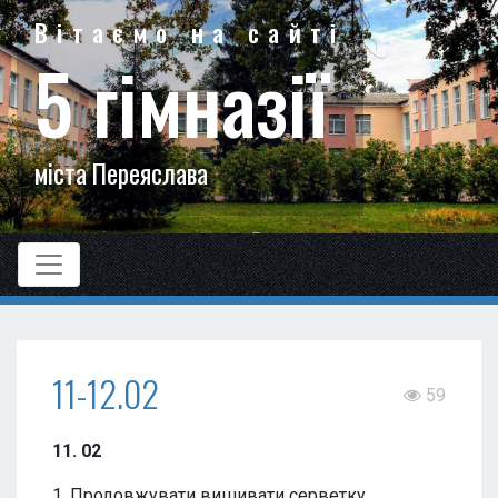
Вітаємо на сайті
5 гімназії
міста Переяслава
11-12.02
59
11. 02
1. Продовжувати вишивати серветку.