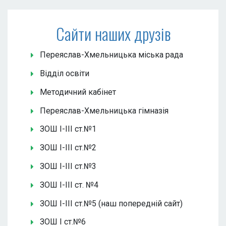
Сайти наших друзів
Переяслав-Хмельницька міська рада
Відділ освіти
Методичний кабінет
Переяслав-Хмельницька гімназія
ЗОШ І-ІІІ ст.№1
ЗОШ І-ІІІ ст.№2
ЗОШ І-ІІІ ст.№3
ЗОШ І-ІІІ ст. №4
ЗОШ І-ІІІ ст.№5 (наш попередній сайт)
ЗОШ І ст.№6