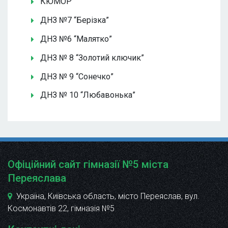
КЮМОР
ДНЗ №7 “Берізка”
ДНЗ №6 “Малятко”
ДНЗ № 8 “Золотий ключик”
ДНЗ № 9 “Сонечко”
ДНЗ № 10 “Любавонька”
Офіційний сайт гімназії №5 міста
Переяслава
Україна, Київська область, місто Переяслав, вул.
Космонавтів 22
, гімназія №5