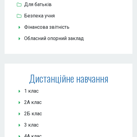
Для батьків
Безпека учня
Фінансова звітність
Обласний опорний заклад
Дистанційне навчання
1 клас
2А клас
2Б клас
3 клас
4А клас