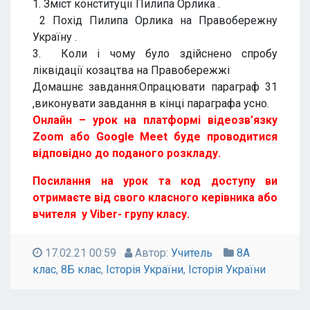
1. Зміст конституції Пилипа Орлика .
2 Похід Пилипа Орлика на Правобережну
Україну .
3. Коли і чому було здійснено спробу
ліквідації козацтва на Правобережжі
Домашнє завдання:Опрацювати параграф 31
,виконувати завдання в кінці параграфа усно.
Онлайн – урок на платформі відеозв’язку
Zoom або Google Meet буде проводитися
відповідно до поданого розкладу.
Посилання на урок та код доступу ви
отримаєте від свого класного керівника або
вчителя у Viber- групу класу.
17.02.21 00:59
Автор:
Учитель
8А
клас
,
8Б клас
,
Історія України
,
Історія України