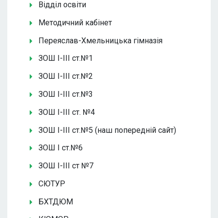
Відділ освіти
Методичний кабінет
Переяслав-Хмельницька гімназія
ЗОШ І-ІІІ ст.№1
ЗОШ І-ІІІ ст.№2
ЗОШ І-ІІІ ст.№3
ЗОШ І-ІІІ ст. №4
ЗОШ І-ІІІ ст.№5 (наш попередній сайт)
ЗОШ І ст.№6
ЗОШ І-ІІІ ст №7
СЮТУР
БХТДЮМ