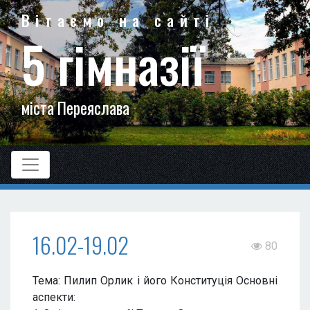
Вітаємо на сайті
5 гімназії
міста Переяслава
16.02-19.02
80
Тема: Пилип Орлик і його Конституція Основні
аспекти: