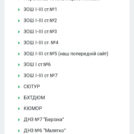
ЗОШ І-ІІІ ст.№1
ЗОШ І-ІІІ ст.№2
ЗОШ І-ІІІ ст.№3
ЗОШ І-ІІІ ст. №4
ЗОШ І-ІІІ ст.№5 (наш попередній сайт)
ЗОШ І ст.№6
ЗОШ І-ІІІ ст №7
СЮТУР
БХТДЮМ
КЮМОР
ДНЗ №7 “Берізка”
ДНЗ №6 “Малятко”