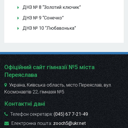
ДНЗ № 8 “Золотий ключик”
ДНЗ № 9 “Сонечко”
ДНЗ № 10 “Любавонька”
Офіційний сайт гімназії №5 міста
Переяслава
Україна, Київська область, місто Переяслав, вул.
Космонавтів 22
, гімназія №5
Контактні дані
Телефон секретаря:
(045) 67 7-21-49
Електронна пошта:
zooch5@ukr.net