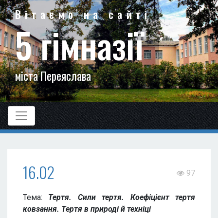
Вітаємо на сайті
5 гімназії
міста Переяслава
16.02
97
Тема:
Тертя. Сили тертя. Коефіцієнт тертя
ковзання. Тертя в природі й техніці