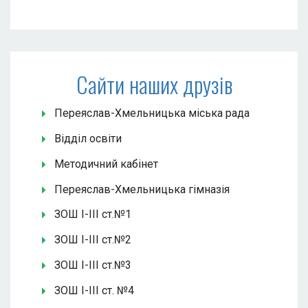
Сайти наших друзів
Переяслав-Хмельницька міська рада
Відділ освіти
Методичний кабінет
Переяслав-Хмельницька гімназія
ЗОШ І-ІІІ ст.№1
ЗОШ І-ІІІ ст.№2
ЗОШ І-ІІІ ст.№3
ЗОШ І-ІІІ ст. №4