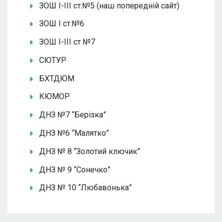
ЗОШ І-ІІІ ст.№5 (наш попередній сайт)
ЗОШ І ст.№6
ЗОШ І-ІІІ ст №7
СЮТУР
БХТДЮМ
КЮМОР
ДНЗ №7 “Берізка”
ДНЗ №6 “Малятко”
ДНЗ № 8 “Золотий ключик”
ДНЗ № 9 “Сонечко”
ДНЗ № 10 “Любавонька”