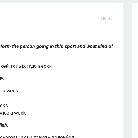
82
t
 form the person going in this sport and what kind of
кей, гольф, їзда верхи.
w.
es a week.
eeks.
twice a week.
lish.
 сьогодні вони грають волейбол.