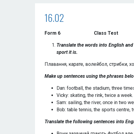
16.02
Form 6 Class Tes
Translate the words into English and
sport it is.
Плавання, карате, волейбол, стрибки, хо
Make up sentences using the phrases belo
Dan: football, the stadium, three tim
Vicky: skating, the rink, twice a week.
Sam: sailing, the river, once in two w
Bob: table tennis, the sports centre, 
Translate the following sentences into Eng
Вони зазвичай грають футбол але