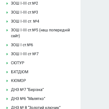
ЗОШ І-ІІІ ст.№2
ЗОШ І-ІІІ ст.№3
ЗОШ І-ІІІ ст. №4
ЗОШ І-ІІІ ст.№5 (наш попередній
сайт)
ЗОШ І ст.№6
ЗОШ І-ІІІ ст №7
СЮТУР
БХТДЮМ
КЮМОР
ДНЗ №7 “Берізка”
ДНЗ №6 “Малятко”
ДНЗ № 8 “Золотий ключик”