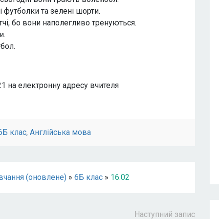
і футболки та зелені шорти.
чі, бо вони наполегливо тренуються.
и.
бол.
21 на електронну адресу вчителя
6Б клас
,
Англійська мова
вчання (оновлене)
»
6Б клас
»
16.02
Наступний запис