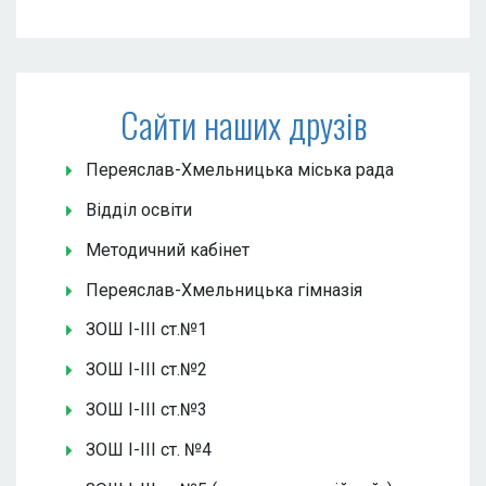
Сайти наших друзів
Переяслав-Хмельницька міська рада
Відділ освіти
Методичний кабінет
Переяслав-Хмельницька гімназія
ЗОШ І-ІІІ ст.№1
ЗОШ І-ІІІ ст.№2
ЗОШ І-ІІІ ст.№3
ЗОШ І-ІІІ ст. №4