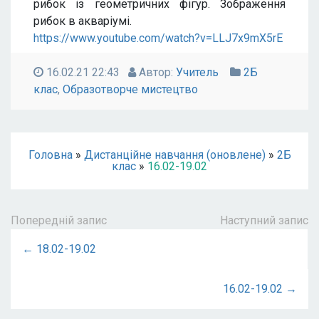
рибок із геометричних фігур. Зображення
рибок в акваріумі.
https://www.youtube.com/watch?v=LLJ7x9mX5rE
16.02.21 22:43
Автор:
Учитель
2Б
клас
,
Образотворче мистецтво
Головна
»
Дистанційне навчання (оновлене)
»
2Б
клас
»
16.02-19.02
Попередній запис
Наступний запис
← 18.02-19.02
16.02-19.02 →