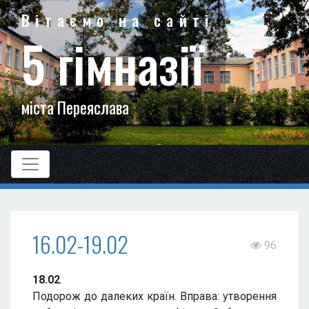
Вітаємо на сайті
5 гімназії
міста Переяслава
16.02-19.02
96
18.02
.
Подорож до далеких країн. Вправа: утворення