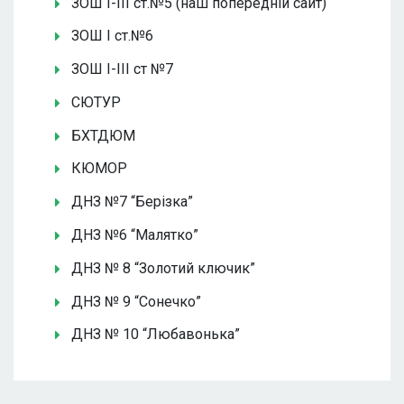
ЗОШ І-ІІІ ст.№5 (наш попередній сайт)
ЗОШ І ст.№6
ЗОШ І-ІІІ ст №7
СЮТУР
БХТДЮМ
КЮМОР
ДНЗ №7 “Берізка”
ДНЗ №6 “Малятко”
ДНЗ № 8 “Золотий ключик”
ДНЗ № 9 “Сонечко”
ДНЗ № 10 “Любавонька”