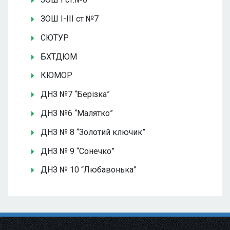
ЗОШ І-ІІІ ст №7
СЮТУР
БХТДЮМ
КЮМОР
ДНЗ №7 “Берізка”
ДНЗ №6 “Малятко”
ДНЗ № 8 “Золотий ключик”
ДНЗ № 9 “Сонечко”
ДНЗ № 10 “Любавонька”