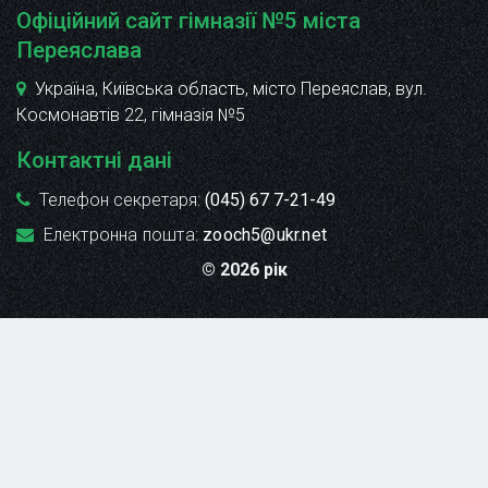
Офіційний сайт гімназії №5 міста
Переяслава
Україна, Київська область, місто Переяслав, вул.
Космонавтів 22
, гімназія №5
Контактні дані
Телефон секретаря:
(045) 67 7-21-49
Електронна пошта:
zooch5@ukr.net
© 2026 рік