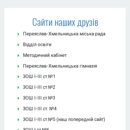
Сайти наших друзів
Переяслав-Хмельницька міська рада
Відділ освіти
Методичний кабінет
Переяслав-Хмельницька гімназія
ЗОШ І-ІІІ ст.№1
ЗОШ І-ІІІ ст.№2
ЗОШ І-ІІІ ст.№3
ЗОШ І-ІІІ ст. №4
ЗОШ І-ІІІ ст.№5 (наш попередній сайт)
ЗОШ І ст.№6