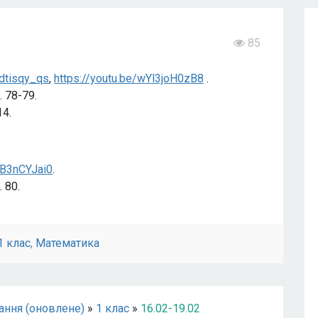
85
Xdtisqy_qs
,
https://youtu.be/wYl3joH0zB8
.
 78-79.
14.
LB3nCYJai0
.
 80.
1 клас
,
Математика
ання (оновлене)
»
1 клас
»
16.02-19.02