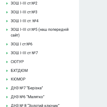
ЗОШ І-ІІІ ст.№2
ЗОШ І-ІІІ ст.№3
ЗОШ І-ІІІ ст. №4
ЗОШ І-ІІІ ст.№5 (наш попередній
сайт)
ЗОШ І ст.№6
ЗОШ І-ІІІ ст №7
СЮТУР
БХТДЮМ
КЮМОР
ДНЗ №7 “Берізка”
ДНЗ №6 “Малятко”
ДНЗ № 8 “Золотий ключик”