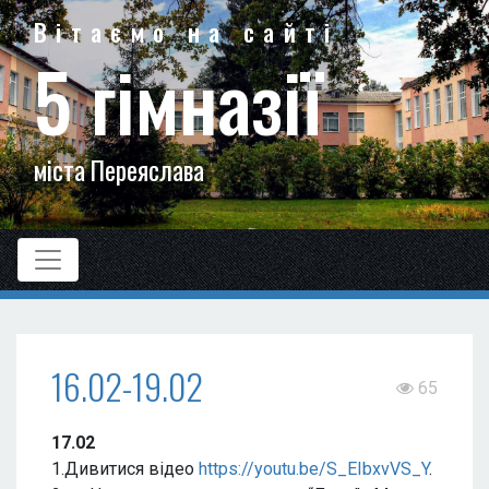
Вітаємо на сайті
5 гімназії
міста Переяслава
16.02-19.02
65
17.02
1.Дивитися відео
https://youtu.be/S_EIbxvVS_Y
.