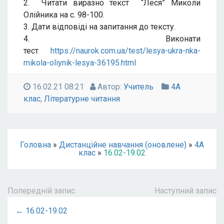
2. Читати виразно текст “Леся” Миколи
Олійника на с. 98-100.
3. Дати відповіді на запитання до тексту.
4. Виконати
тест
https://naurok.com.ua/test/lesya-ukra-nka-
mikola-oliynik-lesya-36195.html
16.02.21 08:21
Автор:
Учитель
4А
клас
,
Літературне читання
Головна
»
Дистанційне навчання (оновлене)
»
4А
клас
»
16.02-19.02
Попередній запис
Наступний запис
← 16.02-19.02