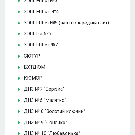
ЗОШ І-ІІІ ст.№3
ЗОШ І-ІІІ ст. №4
ЗОШ І-ІІІ ст.№5 (наш попередній сайт)
ЗОШ І ст.№6
ЗОШ І-ІІІ ст №7
СЮТУР
БХТДЮМ
КЮМОР
ДНЗ №7 “Берізка”
ДНЗ №6 “Малятко”
ДНЗ № 8 “Золотий ключик”
ДНЗ № 9 “Сонечко”
ДНЗ № 10 “Любавонька”