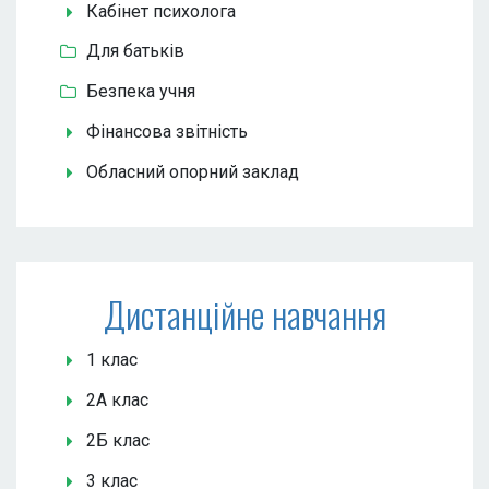
Кабінет психолога
Для батьків
Безпека учня
Фінансова звітність
Обласний опорний заклад
Дистанційне навчання
1 клас
2А клас
2Б клас
3 клас