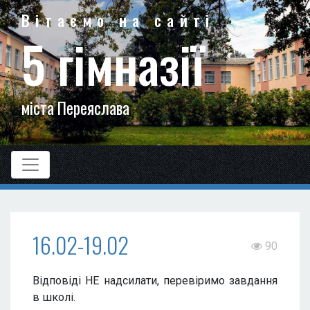
Вітаємо на сайті
5 гімназії
міста Переяслава
16.02-19.02
90
Відповіді НЕ надсилати, перевіримо завдання
в школі.