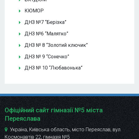
КЮМОР
ДНЗ №7 “Берізка”
ДНЗ №6 “Малятко”
ДНЗ № 8 “Золотий ключик”
ДНЗ № 9 “Сонечко”
ДНЗ № 10 “Любавонька”
Офіційний сайт гімназії №5 міста
Переяслава
Україна, Київська область, місто Переяслав, вул.
Космонавтів 22
, гімназія №5