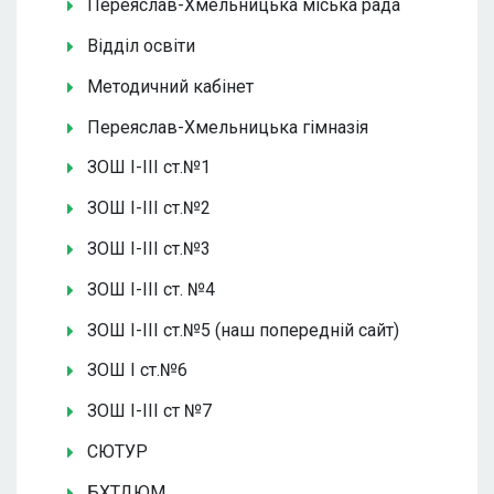
Переяслав-Хмельницька міська рада
Відділ освіти
Методичний кабінет
Переяслав-Хмельницька гімназія
ЗОШ І-ІІІ ст.№1
ЗОШ І-ІІІ ст.№2
ЗОШ І-ІІІ ст.№3
ЗОШ І-ІІІ ст. №4
ЗОШ І-ІІІ ст.№5 (наш попередній сайт)
ЗОШ І ст.№6
ЗОШ І-ІІІ ст №7
СЮТУР
БХТДЮМ