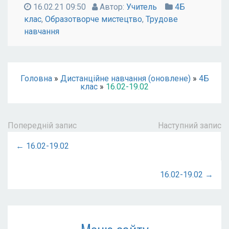
16.02.21 09:50
Автор:
Учитель
4Б
клас
,
Образотворче мистецтво
,
Трудове
навчання
Головна
»
Дистанційне навчання (оновлене)
»
4Б
клас
»
16.02-19.02
Попередній запис
Наступний запис
← 16.02-19.02
16.02-19.02 →