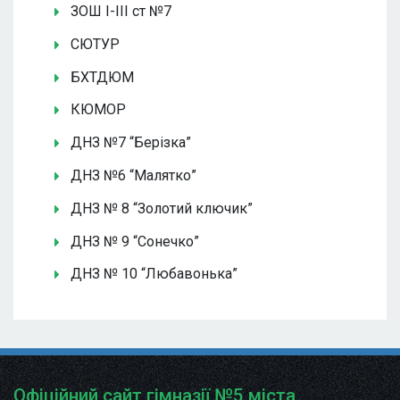
ЗОШ І-ІІІ ст №7
СЮТУР
БХТДЮМ
КЮМОР
ДНЗ №7 “Берізка”
ДНЗ №6 “Малятко”
ДНЗ № 8 “Золотий ключик”
ДНЗ № 9 “Сонечко”
ДНЗ № 10 “Любавонька”
Офіційний сайт гімназії №5 міста