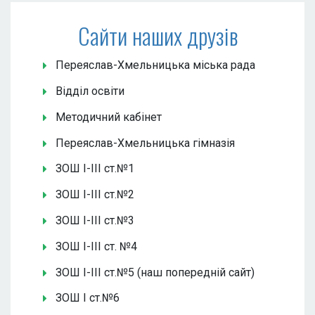
Сайти наших друзів
Переяслав-Хмельницька міська рада
Відділ освіти
Методичний кабінет
Переяслав-Хмельницька гімназія
ЗОШ І-ІІІ ст.№1
ЗОШ І-ІІІ ст.№2
ЗОШ І-ІІІ ст.№3
ЗОШ І-ІІІ ст. №4
ЗОШ І-ІІІ ст.№5 (наш попередній сайт)
ЗОШ І ст.№6