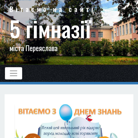
Вітаємо на сайті
5 гімназії
міста Переяслава