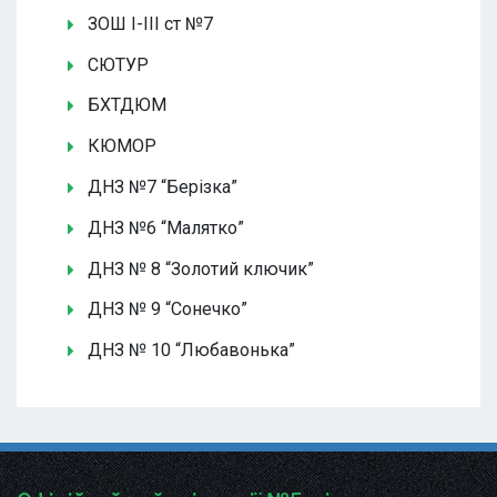
ЗОШ І-ІІІ ст №7
СЮТУР
БХТДЮМ
КЮМОР
ДНЗ №7 “Берізка”
ДНЗ №6 “Малятко”
ДНЗ № 8 “Золотий ключик”
ДНЗ № 9 “Сонечко”
ДНЗ № 10 “Любавонька”