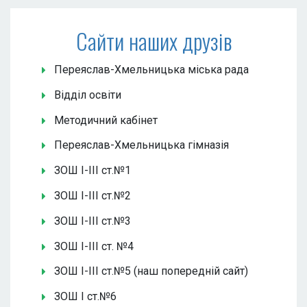
Сайти наших друзів
Переяслав-Хмельницька міська рада
Відділ освіти
Методичний кабінет
Переяслав-Хмельницька гімназія
ЗОШ І-ІІІ ст.№1
ЗОШ І-ІІІ ст.№2
ЗОШ І-ІІІ ст.№3
ЗОШ І-ІІІ ст. №4
ЗОШ І-ІІІ ст.№5 (наш попередній сайт)
ЗОШ І ст.№6