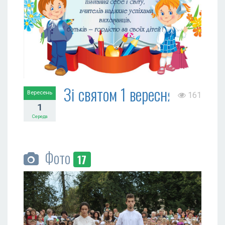
Зі святом 1 вересня!
Вересень
161
1
Середа
Фото
17