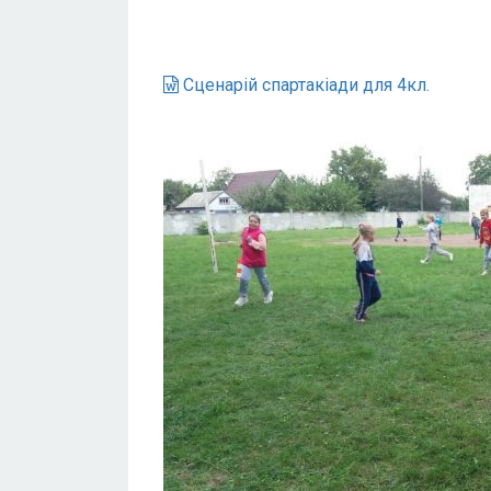
Сценарій спартакіади для 4кл.