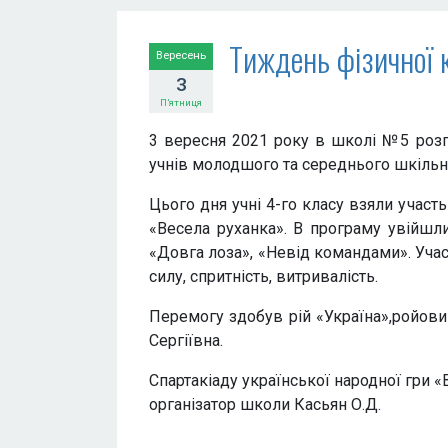
Тиждень фізичної к
Вересень
3
П’ятниця
3 вересня 2021 року в школі №5 розп
учнів молодшого та середнього шкільно
Цього дня учні 4-го класу взяли участь
«Весела руханка». В програму увійшли 
«Довга лоза», «Невід командами». Уча
силу, спритність, витривалість.
Перемогу здобув рій «Україна»,ройов
Сергіївна.
Спартакіаду української народної гри «
організатор школи Касьян О.Д.