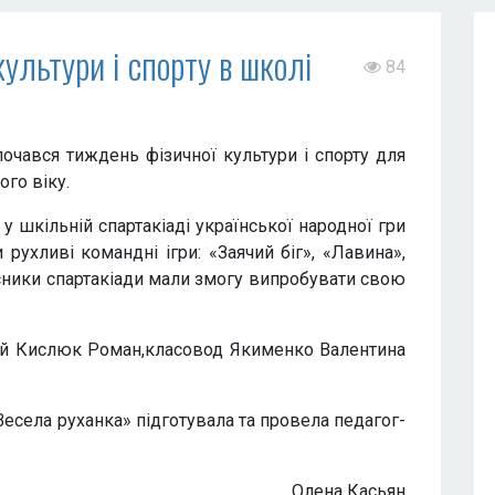
ультури і спорту в школі
84
очався тиждень фізичної культури і спорту для
го віку.
 у шкільній спартакіаді української народної гри
рухливі командні ігри: «Заячий біг», «Лавина»,
сники спартакіади мали змогу випробувати свою
ий Кислюк Роман,класовод Якименко Валентина
Весела руханка» підготувала та провела педагог-
Олена Касьян