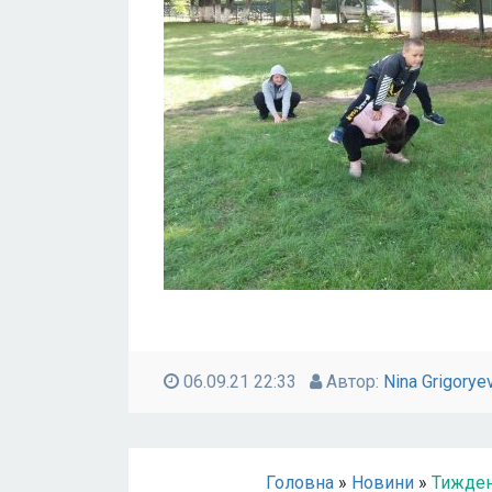
06.09.21 22:33
Автор:
Nina Grigorye
Головна
»
Новини
»
Тиждень