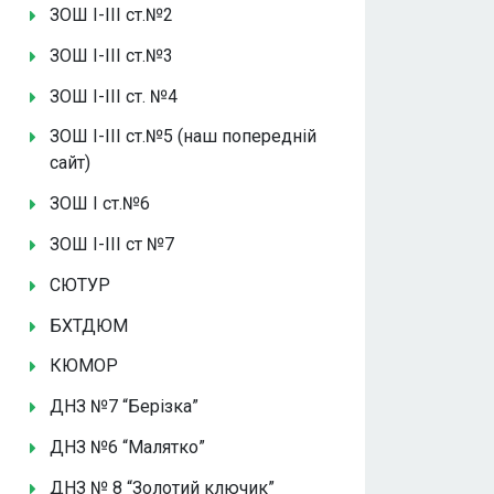
ЗОШ І-ІІІ ст.№2
ЗОШ І-ІІІ ст.№3
ЗОШ І-ІІІ ст. №4
ЗОШ І-ІІІ ст.№5 (наш попередній
сайт)
ЗОШ І ст.№6
ЗОШ І-ІІІ ст №7
СЮТУР
БХТДЮМ
КЮМОР
ДНЗ №7 “Берізка”
ДНЗ №6 “Малятко”
ДНЗ № 8 “Золотий ключик”