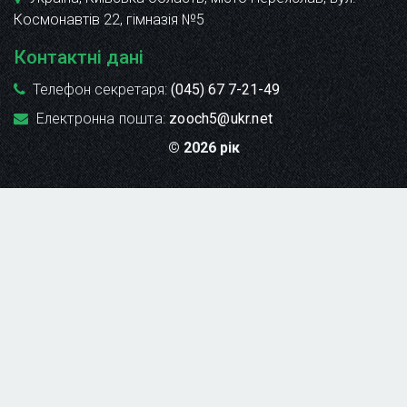
Космонавтів 22
, гімназія №5
Контактні дані
Телефон секретаря:
(045) 67 7-21-49
Електронна пошта:
zooch5@ukr.net
© 2026 рік