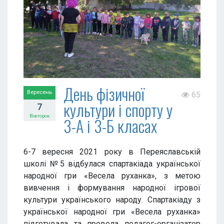
День фізичної
Вересень
65
культури і спорту у
7
Вівторок
3-А і 3-Б класах
6-7 вересня 2021 року в Переяславській
школі №5 відбулася спартакіада української
народної гри «Весела руханка», з метою
вивчення і формування народної ігрової
культури українського народу. Спартакіаду з
української народної гри «Весела руханка»
підготувала та провела педагог-організатор