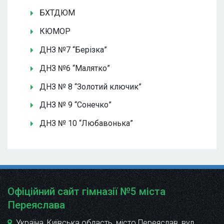
БХТДЮМ
КЮМОР
ДНЗ №7 “Берізка”
ДНЗ №6 “Малятко”
ДНЗ № 8 “Золотий ключик”
ДНЗ № 9 “Сонечко”
ДНЗ № 10 “Любавонька”
Офіційний сайт гімназії №5 міста
Переяслава
Україна, Київська область, місто Переяслав, вул.