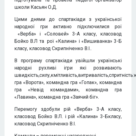
школи Касьян О.Д.
Цими днями до спартакіади з української
народної гри активно підключилися рої
«Верба» і «Соловей» 3-А класу, класовод
Бойко В.Л та рої «Калина» і «Вишиванка» 3-Б
класу, класовод Скрипніченко В.І..
В програму спартакіади увійшли українські
народні рухливі ігри які розвивають
швидкість,силу,кмітливість,витривалість,спритність
гра «Ворота», командна гра «Гопак», командна
гра «Невід командами», командна гра
«Лавина», командна гра «Заячий біг».
Перемогу здобули рій «Верба» 3-А класу,
класовод Бойко В.Л. і рій «Калина» 3-Бкласу,
класовод Скрипніченко В.І.
Команди – переможці нагороджені