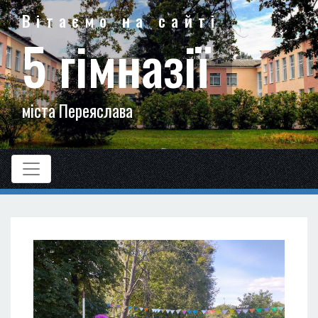
Вітаємо на сайті
5 гімназії
міста Переяслава