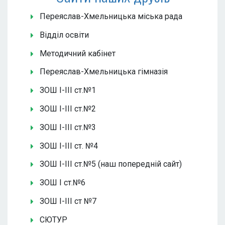
Переяслав-Хмельницька міська рада
Відділ освіти
Методичний кабінет
Переяслав-Хмельницька гімназія
ЗОШ І-ІІІ ст.№1
ЗОШ І-ІІІ ст.№2
ЗОШ І-ІІІ ст.№3
ЗОШ І-ІІІ ст. №4
ЗОШ І-ІІІ ст.№5 (наш попередній сайт)
ЗОШ І ст.№6
ЗОШ І-ІІІ ст №7
СЮТУР