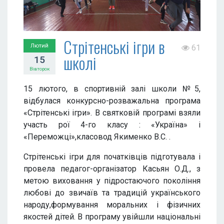
Стрітенські ігри в
Лютий
61
школі
15
Вівторок
15 лютого, в спортивній залі школи №5,
відбулася конкурсно-розважальна програма
«Стрітенські ігри». В святковій програмі взяли
участь рої 4-го класу : «Україна» і
«Переможці»,класовод Якименко В.С. .
Стрітенські ігри для початківців підготувала і
провела педагог-організатор Касьян О.Д., з
метою виховання у підростаючого покоління
любові до звичаїв та традицій українського
народу,формування моральних і фізичних
якостей дітей. В програму увійшли національні