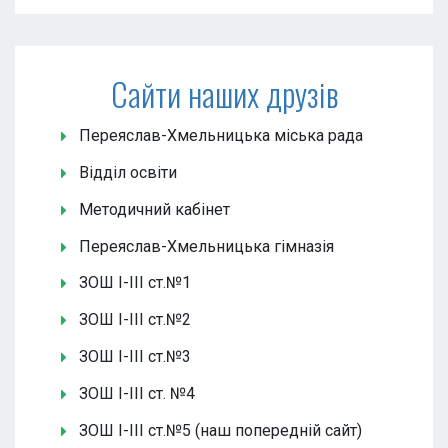
Сайти наших друзів
Переяслав-Хмельницька міська рада
Відділ освіти
Методичний кабінет
Переяслав-Хмельницька гімназія
ЗОШ І-ІІІ ст.№1
ЗОШ І-ІІІ ст.№2
ЗОШ І-ІІІ ст.№3
ЗОШ І-ІІІ ст. №4
ЗОШ І-ІІІ ст.№5 (наш попередній сайт)