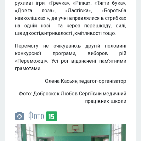
рухливі ігри: «Гречка», «Ріпка», «Тягти бука»,
«Довга лоза», «Ластівка», «Боротьба
навколішках », де учні вправлялися в стрибках
на одній нозі та через перешкоду, силі,
швидкості,витривалості ,кмітливості тощо.
Перемогу не очікувано,в другій половині
конкурсної програми, виборов рій
«Переможці». Усі рої відзначені пам’ятними
грамотами.
Олена Касьян,педагог-організатор
Фото: Доброскок Любов Сергіївни,медичний
працівник школи
Фото
15