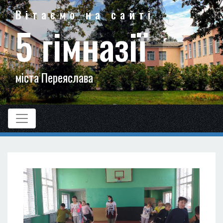
Вітаємо на сайті
5 гімназії
міста Переяслава