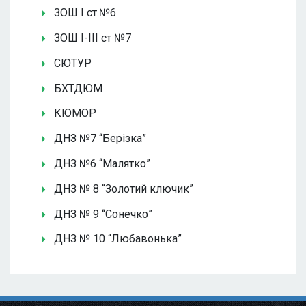
ЗОШ І ст.№6
ЗОШ І-ІІІ ст №7
СЮТУР
БХТДЮМ
КЮМОР
ДНЗ №7 “Берізка”
ДНЗ №6 “Малятко”
ДНЗ № 8 “Золотий ключик”
ДНЗ № 9 “Сонечко”
ДНЗ № 10 “Любавонька”