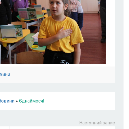
вини
Новини
»
Єднаймося!
Наступний запис