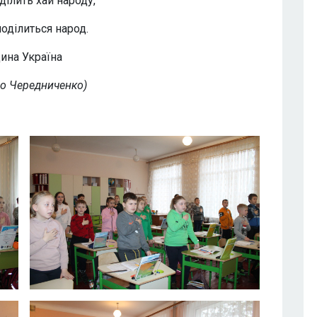
 ділить хай народу,
оділиться народ.
ина Україна
о Чередниченко)