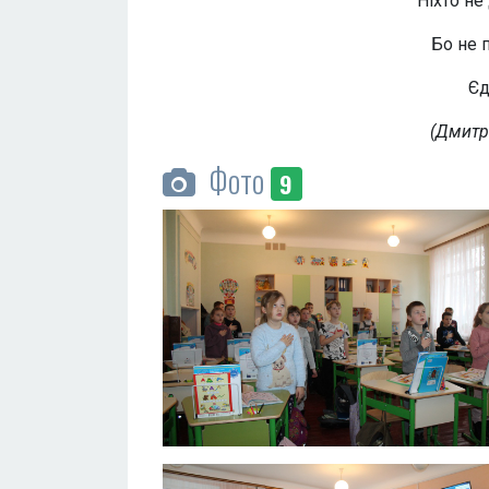
Ніхто не
Бо не п
Єд
(Дмитр
Фото
9