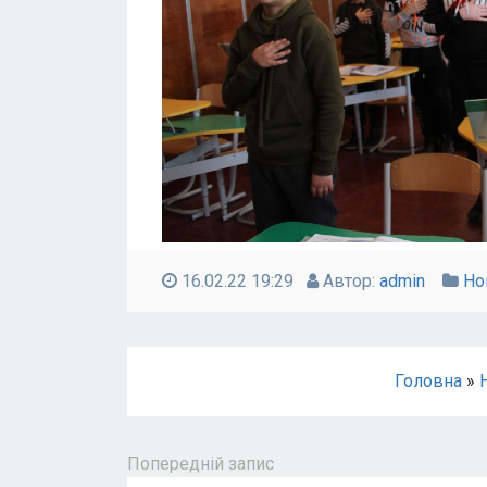
16.02.22 19:29
Автор:
admin
Но
Головна
»
Попередній запис