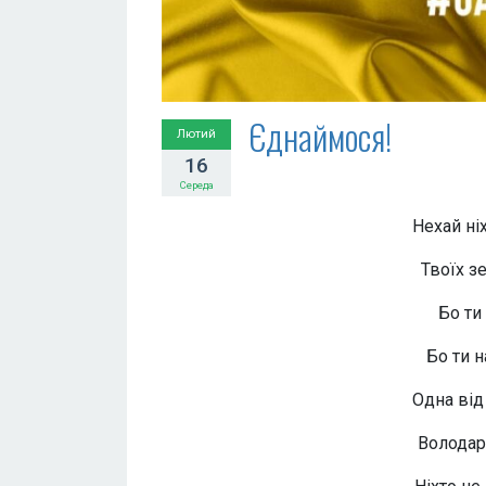
Єднаймося!
Лютий
16
Середа
Нехай ні
Твоїх з
Бо ти
Бо ти н
Одна від 
Володар