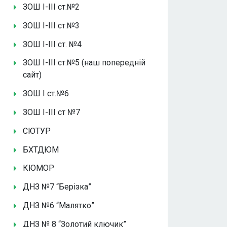
ЗОШ І-ІІІ ст.№2
ЗОШ І-ІІІ ст.№3
ЗОШ І-ІІІ ст. №4
ЗОШ І-ІІІ ст.№5 (наш попередній
сайт)
ЗОШ І ст.№6
ЗОШ І-ІІІ ст №7
СЮТУР
БХТДЮМ
КЮМОР
ДНЗ №7 “Берізка”
ДНЗ №6 “Малятко”
ДНЗ № 8 “Золотий ключик”