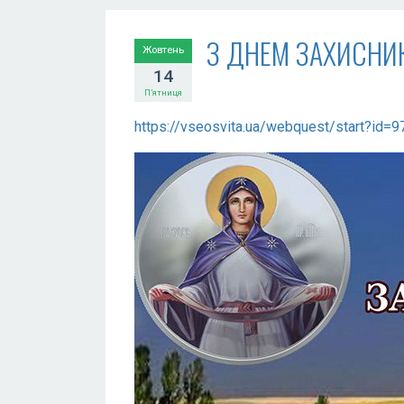
З ДНЕМ ЗАХИСНИК
Жовтень
14
П’ятниця
https://vseosvita.ua/webquest/start?i