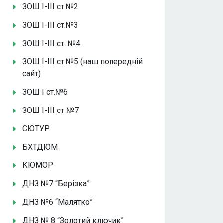
ЗОШ І-ІІІ ст.№2
ЗОШ І-ІІІ ст.№3
ЗОШ І-ІІІ ст. №4
ЗОШ І-ІІІ ст.№5 (наш попередній
сайт)
ЗОШ І ст.№6
ЗОШ І-ІІІ ст №7
СЮТУР
БХТДЮМ
КЮМОР
ДНЗ №7 “Берізка”
ДНЗ №6 “Малятко”
ДНЗ № 8 “Золотий ключик”