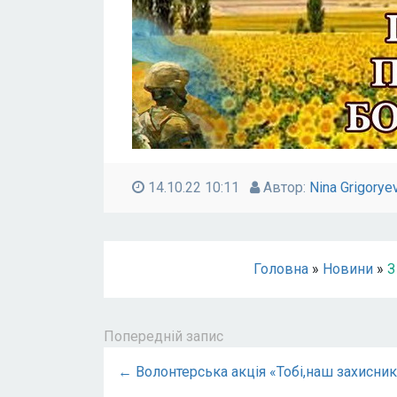
14.10.22 10:11
Автор:
Nina Grigorye
Головна
»
Новини
»
З
Попередній запис
← Волонтерська акція «Тобі,наш захисник