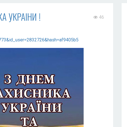
А УКРАЇНИ !
46
d=9773&id_user=2832726&hash=af9405b5