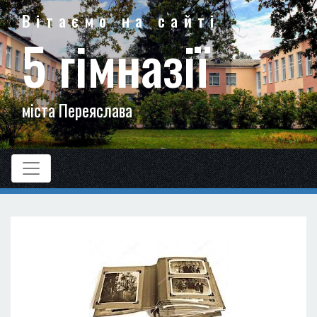
Вітаємо на сайті
5 гімназії
міста Переяслава