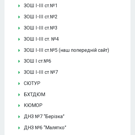
ЗОШ І-ІІІ ст.№1
ЗОШ І-ІІІ ст.№2
ЗОШ І-ІІІ ст.№3
ЗОШ І-ІІІ ст. №4
ЗОШ І-ІІІ ст.№5 (наш попередній сайт)
ЗОШ І ст.№6
ЗОШ І-ІІІ ст №7
СЮТУР
БХТДЮМ
КЮМОР
ДНЗ №7 “Берізка”
ДНЗ №6 “Малятко”