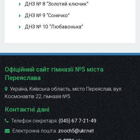
ДНЗ № 8 “Золотий ключик”
ДНЗ № 9 “Сонечко”
ДНЗ № 10 “Любавонька”
Офіційний сайт гімназії №5 міста
Переяслава
Україна, Київська область, місто Переяслав, вул.
Космонавтів 22
, гімназія №5
Контактні дані
Телефон секретаря:
(045) 67 7-21-49
Електронна пошта:
zooch5@ukr.net