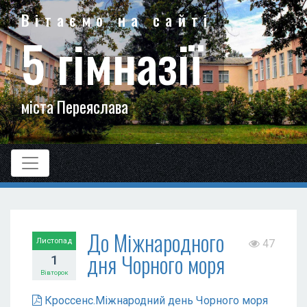
Вітаємо на сайті
5 гімназії
міста Переяслава
До Міжнародного
Листопад
47
дня Чорного моря
1
Вівторок
Кроссенс.Міжнародний день Чорного моря