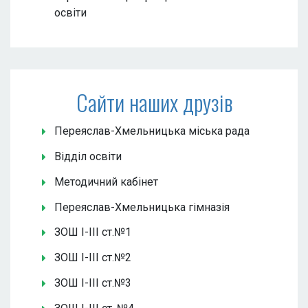
освіти
Сайти наших друзів
Переяслав-Хмельницька міська рада
Відділ освіти
Методичний кабінет
Переяслав-Хмельницька гімназія
ЗОШ І-ІІІ ст.№1
ЗОШ І-ІІІ ст.№2
ЗОШ І-ІІІ ст.№3