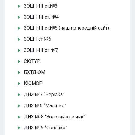
ЗОШ І-ІІІ ст.№3
ЗОШ І-ІІІ ст. №4
ЗОШ І-ІІІ ст.№5 (наш попередній сайт)
ЗОШ І ст.№6
ЗОШ І-ІІІ ст №7
СЮТУР
БХТДЮМ
КЮМОР
ДНЗ №7 “Берізка”
ДНЗ №6 “Малятко”
ДНЗ № 8 “Золотий ключик”
ДНЗ № 9 “Сонечко”