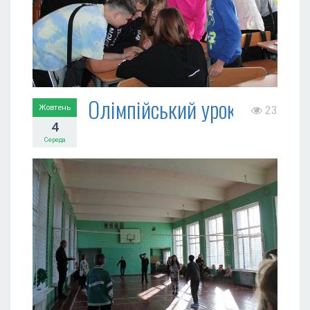
Олімпійський урок
Жовтень
23
4
Середа