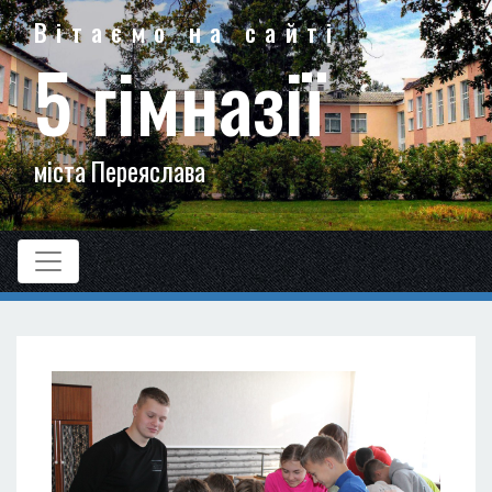
Вітаємо на сайті
5 гімназії
міста Переяслава