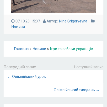
07.10.23 15:37
Автор:
Nina Grigoryevna
Новини
Головна
»
Новини
»
Ігри та забави українців
Попередній запис
Наступний запис
← Олімпійський урок
Олімпійський тиждень →