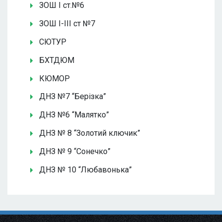
ЗОШ І ст.№6
ЗОШ І-ІІІ ст №7
СЮТУР
БХТДЮМ
КЮМОР
ДНЗ №7 “Берізка”
ДНЗ №6 “Малятко”
ДНЗ № 8 “Золотий ключик”
ДНЗ № 9 “Сонечко”
ДНЗ № 10 “Любавонька”