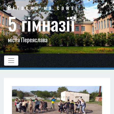
Вітаємо на сайті
5 гімназії
міста Переяслава