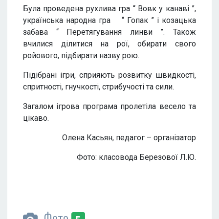
Була проведена рухлива гра “ Вовк у канаві ”,
українська народна гра “ Гопак ” і козацька
забава “ Перетягування линви ”. Також
вчилися ділитися на рої, обирати свого
ройового, підбирати назву рою.
Підібрані ігри, сприяють розвитку швидкості,
спритності, гнучкості, стрибучості та сили.
Загалом ігрова програма пролетіла весело та
цікаво.
Олена Касьян, педагог – організатор
Фото: класовода Березової Л.Ю.
Фото