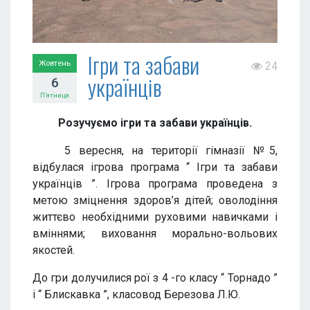
Ігри та забави
Жовтень
24
українців
6
П’ятниця
Розучуємо ігри та забави українців.
5 вересня, на території гімназії №5,
відбулася ігрова програма “ Ігри та забави
українців ”. Ігрова програма проведена з
метою зміцнення здоров’я дітей; оволодіння
життєво необхідними руховими навичками і
вміннями; виховання морально-вольових
якостей.
До гри долучилися рої з 4 -го класу “ Торнадо ”
і “ Блискавка ”, класовод Березова Л.Ю.