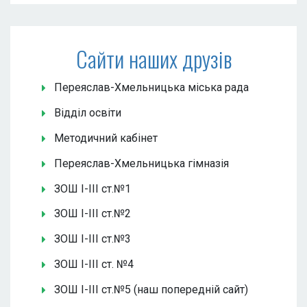
Сайти наших друзів
Переяслав-Хмельницька міська рада
Відділ освіти
Методичний кабінет
Переяслав-Хмельницька гімназія
ЗОШ І-ІІІ ст.№1
ЗОШ І-ІІІ ст.№2
ЗОШ І-ІІІ ст.№3
ЗОШ І-ІІІ ст. №4
ЗОШ І-ІІІ ст.№5 (наш попередній сайт)