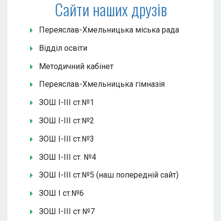
Сайти наших друзів
Переяслав-Хмельницька міська рада
Відділ освіти
Методичний кабінет
Переяслав-Хмельницька гімназія
ЗОШ І-ІІІ ст.№1
ЗОШ І-ІІІ ст.№2
ЗОШ І-ІІІ ст.№3
ЗОШ І-ІІІ ст. №4
ЗОШ І-ІІІ ст.№5 (наш попередній сайт)
ЗОШ І ст.№6
ЗОШ І-ІІІ ст №7