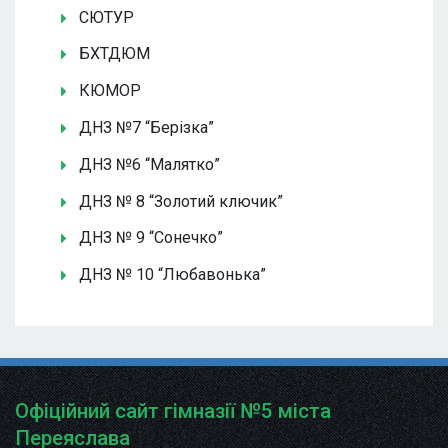
СЮТУР
БХТДЮМ
КЮМОР
ДНЗ №7 “Берізка”
ДНЗ №6 “Малятко”
ДНЗ № 8 “Золотий ключик”
ДНЗ № 9 “Сонечко”
ДНЗ № 10 “Любавонька”
Офіційний сайт гімназії №5 міста
Переяслава