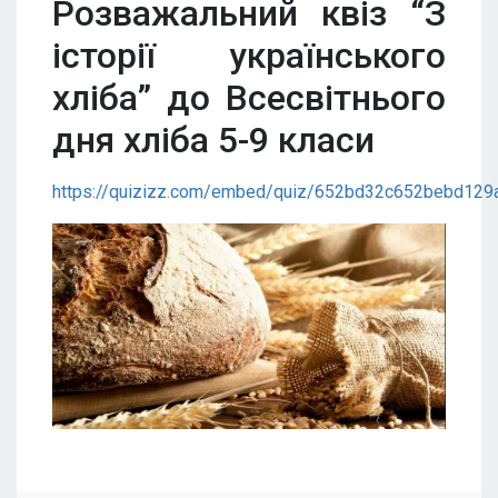
Розважальний квіз “З
історії українського
хліба” до Всесвітнього
дня хліба 5-9 класи
https://quizizz.com/embed/quiz/652bd32c652bebd129