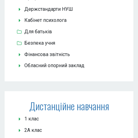
Держстандарти НУШ
Кабінет психолога
Для батьків
Безпека учня
Фінансова звітність
Обласний опорний заклад
Дистанційне навчання
1 клас
2А клас