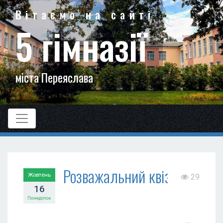
Вітаємо на сайті
5 гімназії
міста Переяслава
Розважальний квіз
Жовтень
29
16
Понеділок