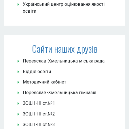
Український центр оцінювання якості
освіти
Сайти наших друзів
Переяслав-Хмельницька міська рада
Відділ освіти
Методичний кабінет
Переяслав-Хмельницька гімназія
ЗОШ І-ІІІ ст.№1
ЗОШ І-ІІІ ст.№2
ЗОШ І-ІІІ ст.№3