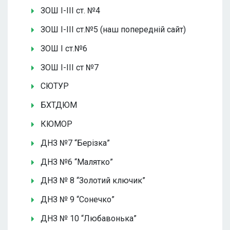
ЗОШ І-ІІІ ст. №4
ЗОШ І-ІІІ ст.№5 (наш попередній сайт)
ЗОШ І ст.№6
ЗОШ І-ІІІ ст №7
СЮТУР
БХТДЮМ
КЮМОР
ДНЗ №7 “Берізка”
ДНЗ №6 “Малятко”
ДНЗ № 8 “Золотий ключик”
ДНЗ № 9 “Сонечко”
ДНЗ № 10 “Любавонька”