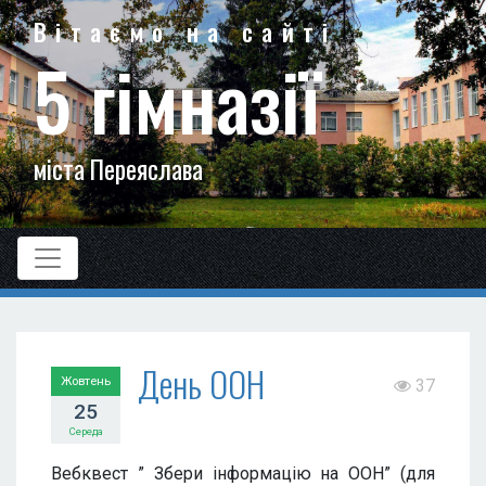
Вітаємо на сайті
5 гімназії
міста Переяслава
День ООН
Жовтень
37
25
Середа
Вебквест ” Збери інформацію на ООН” (для