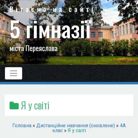
Вітаємо на сайті
5 гімназії
міста Переяслава
Я у світі
Головна
»
Дистанційне навчання (оновлене)
»
4А
клас
»
Я у світі