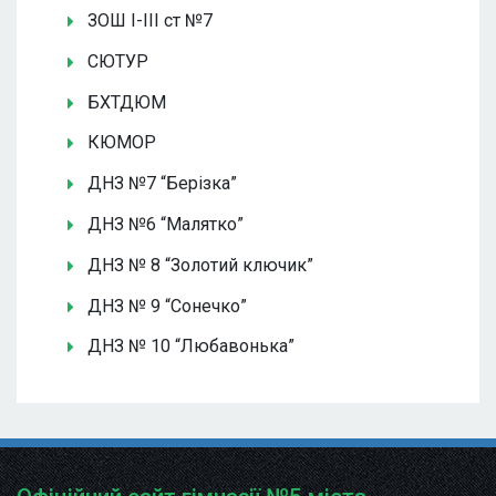
ЗОШ І-ІІІ ст №7
СЮТУР
БХТДЮМ
КЮМОР
ДНЗ №7 “Берізка”
ДНЗ №6 “Малятко”
ДНЗ № 8 “Золотий ключик”
ДНЗ № 9 “Сонечко”
ДНЗ № 10 “Любавонька”