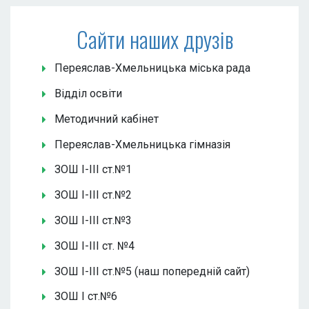
Сайти наших друзів
Переяслав-Хмельницька міська рада
Відділ освіти
Методичний кабінет
Переяслав-Хмельницька гімназія
ЗОШ І-ІІІ ст.№1
ЗОШ І-ІІІ ст.№2
ЗОШ І-ІІІ ст.№3
ЗОШ І-ІІІ ст. №4
ЗОШ І-ІІІ ст.№5 (наш попередній сайт)
ЗОШ І ст.№6