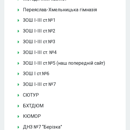
Переяслав-Хмельницька гімназія
ЗОШ І-ІІІ ст.№1
ЗОШ І-ІІІ ст.№2
ЗОШ І-ІІІ ст.№3
ЗОШ І-ІІІ ст. №4
ЗОШ І-ІІІ ст.№5 (наш попередній сайт)
ЗОШ І ст.№6
ЗОШ І-ІІІ ст №7
СЮТУР
БХТДЮМ
КЮМОР
ДНЗ №7 “Берізка”