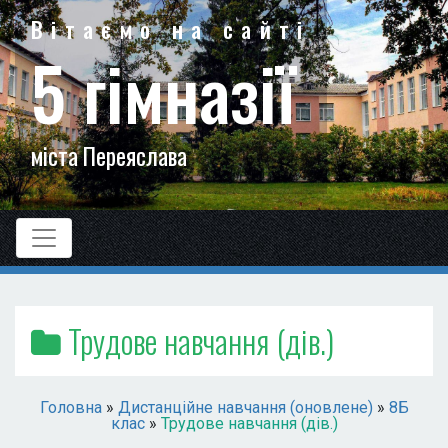
Вітаємо на сайті
5 гімназії
міста Переяслава
Трудове навчання (дів.)
Головна
»
Дистанційне навчання (оновлене)
»
8Б
клас
»
Трудове навчання (дів.)