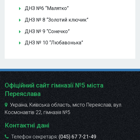
ДНЗ №6 “Малятко”
ДНЗ № 8 “Золотий ключик”
ДНЗ № 9 “Сонечко”
ДНЗ № 10 “Любавонька”
Офіційний сайт гімназії №5 міста
Переяслава
Україна, Київська область, місто Переяслав, вул.
Космонавтів 22
, гімназія №5
Контактні дані
Телефон секретаря:
(045) 67 7-21-49