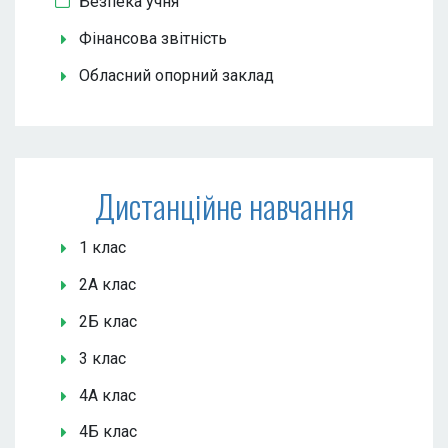
Безпека учня
Фінансова звітність
Обласний опорний заклад
Дистанційне навчання
1 клас
2А клас
2Б клас
3 клас
4А клас
4Б клас