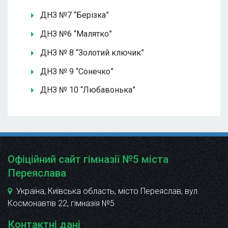
ДНЗ №7 “Берізка”
ДНЗ №6 “Малятко”
ДНЗ № 8 “Золотий ключик”
ДНЗ № 9 “Сонечко”
ДНЗ № 10 “Любавонька”
Офіційний сайт гімназії №5 міста
Переяслава
Україна, Київська область, місто Переяслав, вул.
Космонавтів 22
, гімназія №5
Контактні дані