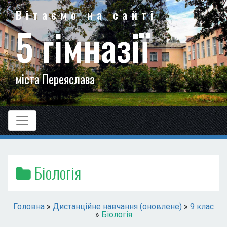
Вітаємо на сайті
5 гімназії
міста Переяслава
Біологія
Головна
»
Дистанційне навчання (оновлене)
»
9 клас
»
Біологія