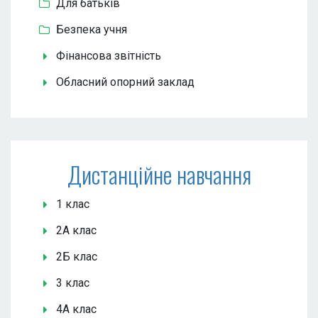
Для батьків
Безпека учня
Фінансова звітність
Обласний опорний заклад
Дистанційне навчання
1 клас
2А клас
2Б клас
3 клас
4А клас