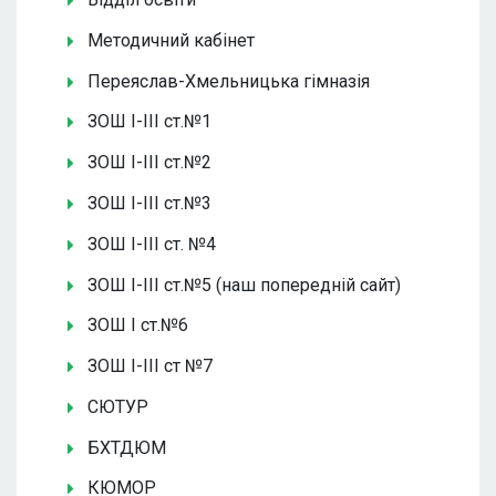
Методичний кабінет
Переяслав-Хмельницька гімназія
ЗОШ І-ІІІ ст.№1
ЗОШ І-ІІІ ст.№2
ЗОШ І-ІІІ ст.№3
ЗОШ І-ІІІ ст. №4
ЗОШ І-ІІІ ст.№5 (наш попередній сайт)
ЗОШ І ст.№6
ЗОШ І-ІІІ ст №7
СЮТУР
БХТДЮМ
КЮМОР