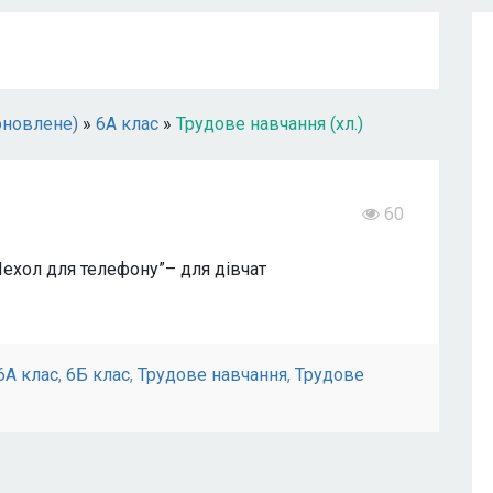
оновлене)
»
6А клас
»
Трудове навчання (хл.)
60
хол для телефону”– для дівчат
6А клас
,
6Б клас
,
Трудове навчання
,
Трудове