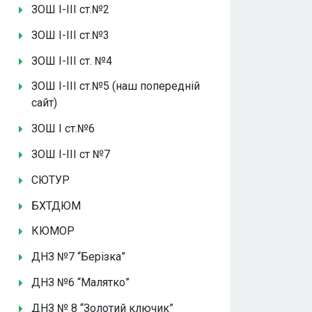
ЗОШ І-ІІІ ст.№2
ЗОШ І-ІІІ ст.№3
ЗОШ І-ІІІ ст. №4
ЗОШ І-ІІІ ст.№5 (наш попередній
сайт)
ЗОШ І ст.№6
ЗОШ І-ІІІ ст №7
СЮТУР
БХТДЮМ
КЮМОР
ДНЗ №7 “Берізка”
ДНЗ №6 “Малятко”
ДНЗ № 8 “Золотий ключик”