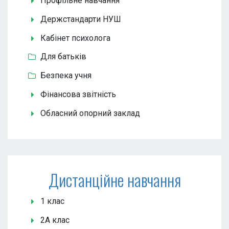
Профільне навчання
Держстандарти НУШ
Кабінет психолога
Для батьків
Безпека учня
Фінансова звітність
Обласний опорний заклад
Дистанційне навчання
1 клас
2А клас