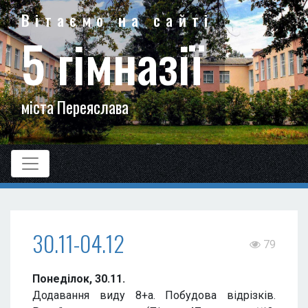
Вітаємо на сайті
5 гімназії
міста Переяслава
30.11-04.12
79
Понеділок, 30.11.
Додавання виду 8+а. Побудова відрізків.