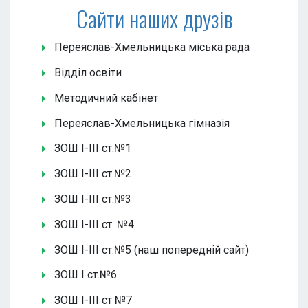
Сайти наших друзів
Переяслав-Хмельницька міська рада
Відділ освіти
Методичний кабінет
Переяслав-Хмельницька гімназія
ЗОШ І-ІІІ ст.№1
ЗОШ І-ІІІ ст.№2
ЗОШ І-ІІІ ст.№3
ЗОШ І-ІІІ ст. №4
ЗОШ І-ІІІ ст.№5 (наш попередній сайт)
ЗОШ І ст.№6
ЗОШ І-ІІІ ст №7