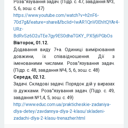
Розв”язування задач. (Підр. с. 47, завдання №3,
5, 6, зош. с. 47)
https://www.youtube.com/watch?v=h2nF6-
70d7g&feature=share&fbclid=IwAR1QnV0EhItQYAr4-
URz-
BdRvSz6D2uTEe7gy9ES0dhaTGKY_PX5j6PGbOs
Вівторок, 01.12.
Додавання виду 7+а. Одиниці вимірювання
довжини, їх співвідношення. Дії з
іменованими числами. Розв”язування задач.
(Підр. с. 48, завдання №4, 5, 6, зош. с. 48)
Середа, 02.12.
Задачі. Складові задачі. Порядок дій у виразах
із дужками. Розв”язування задач. (Підр. с. 49,
завдання №1,4, 5, зош. с. 49)
http://www.educ.com.ua/prakticheskie-zadaniya-
dlya-detey/zavdannya-dlya-2-klasu/skladeni-
zadachi-dlya-2-klasu-trenazher.html