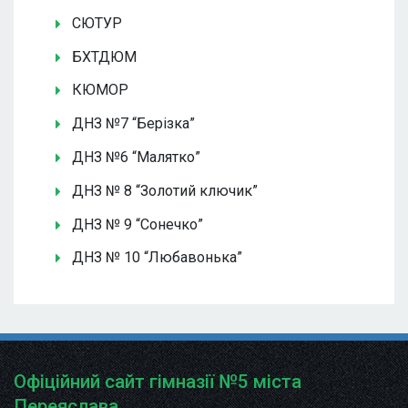
СЮТУР
БХТДЮМ
КЮМОР
ДНЗ №7 “Берізка”
ДНЗ №6 “Малятко”
ДНЗ № 8 “Золотий ключик”
ДНЗ № 9 “Сонечко”
ДНЗ № 10 “Любавонька”
Офіційний сайт гімназії №5 міста
Переяслава