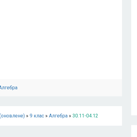
Алгебра
(оновлене)
»
9 клас
»
Алгебра
»
30.11-04.12