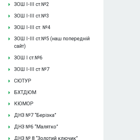
ЗОШ І-ІІІ ст.№2
ЗОШ І-ІІІ ст.№3
ЗОШ І-ІІІ ст. №4
ЗОШ І-ІІІ ст.№5 (наш попередній
сайт)
ЗОШ І ст.№6
ЗОШ І-ІІІ ст №7
СЮТУР
БХТДЮМ
КЮМОР
ДНЗ №7 “Берізка”
ДНЗ №6 “Малятко”
ДНЗ № 8 “Золотий ключик”